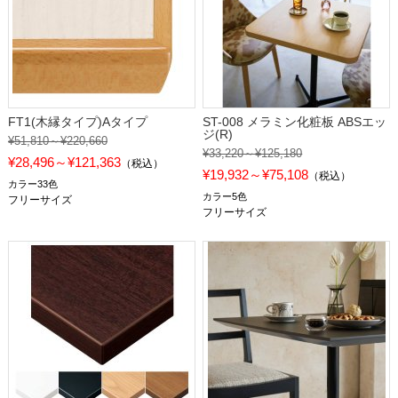
FT1(木縁タイプ)Aタイプ
ST-008 メラミン化粧板 ABSエッ
ジ(R)
¥51,810～¥220,660
¥33,220～¥125,180
¥28,496～¥121,363
（税込）
¥19,932～¥75,108
（税込）
カラー33色
カラー5色
フリーサイズ
フリーサイズ