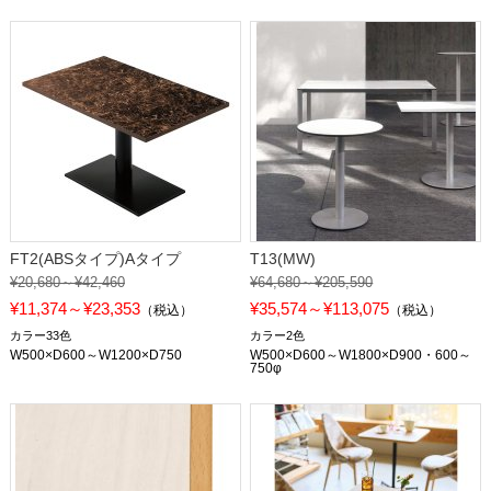
FT2(ABSタイプ)Aタイプ
T13(MW)
¥20,680～¥42,460
¥64,680～¥205,590
¥11,374～¥23,353
¥35,574～¥113,075
（税込）
（税込）
カラー33色
カラー2色
W500×D600～W1200×D750
W500×D600～W1800×D900・600～
750φ