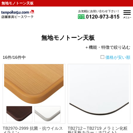
無地モノトーン天板
無地モノトーン天板
＋機能・特徴で絞り込む
16件/16件中
価格が安い順
TB2970-2999 抗菌・抗ウイルス
TB2712～TB2719 メラミン化粧
メラミン
板(天板カラー：ホワイト)