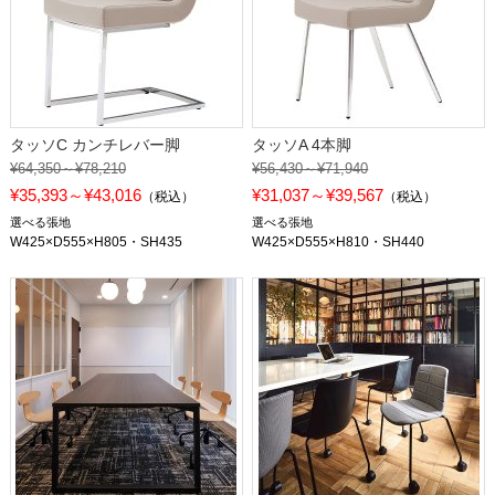
タッソC カンチレバー脚
タッソA 4本脚
¥64,350～¥78,210
¥56,430～¥71,940
¥35,393～¥43,016
¥31,037～¥39,567
（税込）
（税込）
選べる張地
選べる張地
W425×D555×H805・SH435
W425×D555×H810・SH440