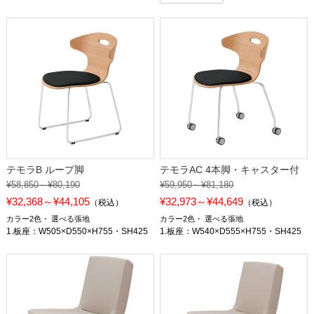
テモラB ループ脚
テモラAC 4本脚・キャスター付
¥58,850～¥80,190
¥59,950～¥81,180
¥32,368～¥44,105
¥32,973～¥44,649
（税込）
（税込）
カラー2色
選べる張地
カラー2色
選べる張地
1.板座：W505×D550×H755・SH425
1.板座：W540×D555×H755・SH425