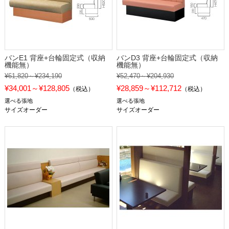
バンE1 背座+台輪固定式（収納
バンD3 背座+台輪固定式（収納
機能無）
機能無）
¥61,820～¥234,190
¥52,470～¥204,930
¥34,001～¥128,805
¥28,859～¥112,712
（税込）
（税込）
選べる張地
選べる張地
サイズオーダー
サイズオーダー