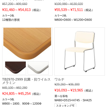
¥57,200～¥99,660
¥100,980～¥130,020
¥31,460～¥54,813
¥55,539～¥71,511
（税込）
（税込）
カラー2色
カラー2色
12種類の形状
W600×D600～W1200×D600
TB2970-2999 抗菌・抗ウイルス
ワルナ
メラミン
¥29,260～¥36,300
¥45,100～¥82,280
¥16,093～¥19,965
（税込）
¥24,805～¥45,254
（税込）
選べる張地
カラー3色
W480×D515×H745・SH425
W900～1800、900Φ～1200Φ
スタッキング可