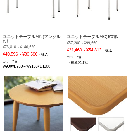
ユニットテーブルMK (アングル
ユニットテーブルMC独立脚
付)
¥57,200～¥99,660
¥73,810～¥146,520
¥31,460～¥54,813
（税込）
¥40,596～¥80,586
（税込）
カラー2色
カラー2色
12種類の形状
W900×D900～W2100×D1100