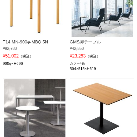
T14 MN-900φ-MBQ 5N
GMS脚テーブル
¥92,730
¥42,350
¥51,002
¥23,293
（税込）
（税込）
900φ×H696
カラー4色
504×515×H619