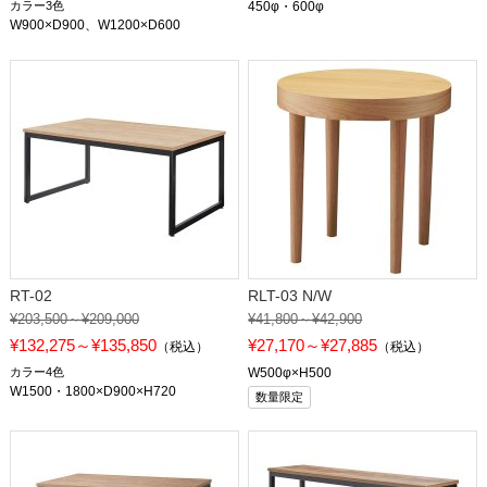
カラー3色
450φ・600φ
W900×D900、W1200×D600
RT-02
RLT-03 N/W
¥203,500～¥209,000
¥41,800～¥42,900
¥132,275～¥135,850
¥27,170～¥27,885
（税込）
（税込）
カラー4色
W500φ×H500
W1500・1800×D900×H720
数量限定