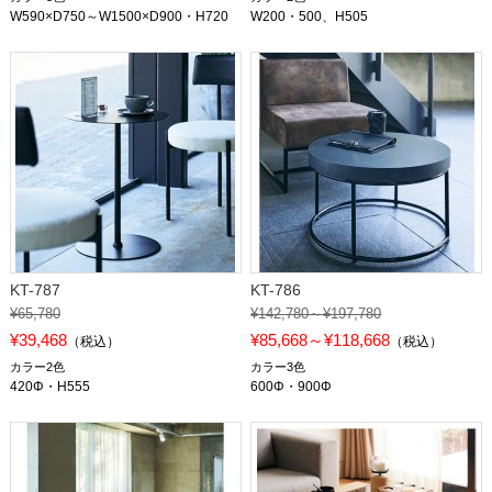
W590×D750～W1500×D900・H720
W200・500、H505
KT-787
KT-786
¥65,780
¥142,780～¥197,780
¥39,468
¥85,668～¥118,668
（税込）
（税込）
カラー2色
カラー3色
420Φ・H555
600Φ・900Φ