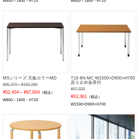
W800～1800・H720
W800～1800・H720
MSシリーズ 天板カラーMD
T18 8N-MC W1500×D900×H700
反り止め金具付
¥95,370～¥159,280
¥97,020
¥52,454～¥87,604
（税込）
¥53,361
（税込）
W800～1800・H720
W1500×D900×H700