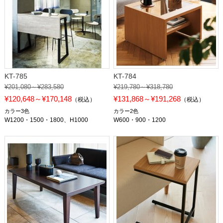
KT-785
KT-784
¥201,080～¥283,580
¥219,780～¥318,780
¥120,648～¥170,148
¥131,868～¥191,268
（税込）
（税込）
カラー3色
カラー2色
W1200・1500・1800、H1000
W600・900・1200