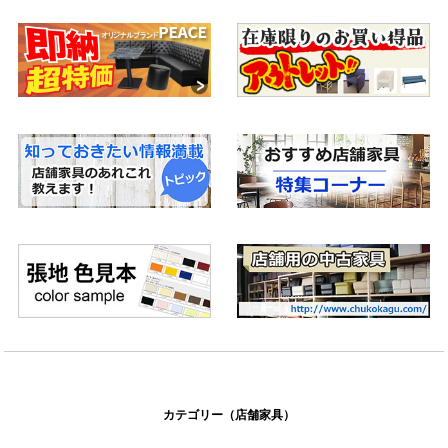
すめのガーデンパラソルもご案内致します。
ソファのお手入れについて
ソファを長持ちさせる秘訣は定期的なメンテナンス。生地の素材
別にソファの正しいお手入れ方法をご紹介しています。
和室・座敷に合うダイニングテーブル
畳の部屋、お座敷や和室で使用するのに最適な商品について。
テーブルのサイズ・寸法
飲食店で比較的よく使われるサイズや寸法をご紹介
脚底プラパート
床面をキズから守るため、椅子の脚底に取り付けるプラパートを
ご紹介
Rサイズと天板側面仕上げの種類
天板のR（コーナー）サイズの見方や、天板側面の縁仕上げの種類
についてご紹介
カテゴリー（店舗家具）