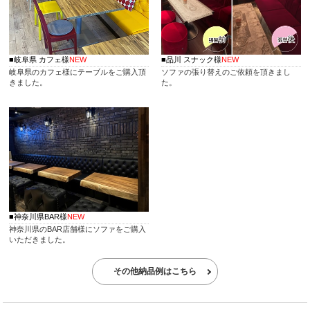
介護椅子ってどんな椅子？
座りやすさだけではなく立ちやすさや、杖を掛けるフックなど利
用者の気持ちに寄り添った機能の数々をご紹介いたします。
■岐阜県 カフェ様
NEW
■品川 スナック様
NEW
雨ざらしでも大丈夫？ガーデンテーブルの特徴
岐阜県のカフェ様にテーブルをご購入頂
ソファの張り替えのご依頼を頂きまし
基本、屋外で使用されるガーデンテーブルですが雨ざらしの状態
きました。
た。
で良いのでしょうか？
様々な素材の特徴とお手入れ方法をご紹介いたします。
飲食店・レストラン用の子供椅子についてご紹介
レストランで使用される子供椅子はどのようなものか、
便利な機能やたくさんのデザインが充実しています。
おしゃれなカフェソファ
カフェにおすすめなソファはこちら。ゆっくりとした時間を過ご
すならソファー席が最適ですね。
■神奈川県BAR様
NEW
神奈川県のBAR店舗様にソファをご購入
ファミレスにおすすのソファ
いただきました。
ファミレスやレストランに最適なベンチシートタイプソファ
利用頻度の高いおすすめソファをご紹介。
その他納品例はこちら
風に強いパラソルとは
業務用パラソルの強風対策をご紹介するとともに、風に強いおす