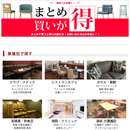
クラブ・スナック
レストランカフェ
ホテル・旅館
バー ラウンジチェア
飲食店イス
ロビーソファ ベンチ
キャバクラ スナック
ファミレス 木目天板
旅館 座卓 備品
石目大理石調天板
店舗ベンチソファ
ホテルソファ
居酒屋・和食店
病院・クリニック
福祉 介護施設
和風 中華店舗椅子
待合いソファ ベンチ
介護椅子 介護テーブル
座敷座布団 座卓
診察台 チェアー
デイサービスセンター