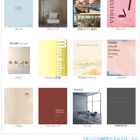
クレス
プロシード
演漆(ホテル備品)
チェリー
クオン
マルカツ(和風)
FUJI(ガーデン)
ニチエス
KAWAJUN
アダル
アスプルンド
ニシキ
>すべてのWEBカタログはこちら