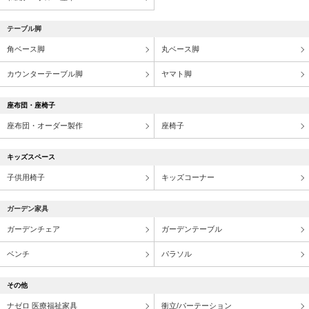
テーブル脚
角ベース脚
丸ベース脚
カウンターテーブル脚
ヤマト脚
座布団・座椅子
座布団・オーダー製作
座椅子
キッズスペース
子供用椅子
キッズコーナー
ガーデン家具
ガーデンチェア
ガーデンテーブル
ベンチ
パラソル
その他
ナゼロ 医療福祉家具
衝立/パーテーション