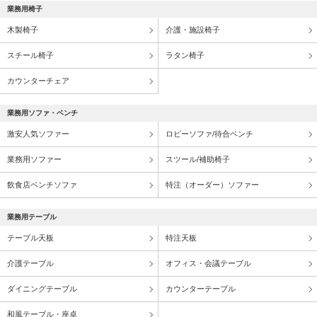
業務用テーブルの特徴や選び方 飲食店コーディネート
業務用椅子
まず業務用テーブルとは何か？素材や種類、選ぶ際のポイントを
木製椅子
介護・施設椅子
まとめています。店舗での利用シーンを参考にコーディネート例
をご紹介
スチール椅子
ラタン椅子
カウンターチェア
業務用ソファ・ベンチ
激安人気ソファー
ロビーソファ/待合ベンチ
業務用ソファー
スツール/補助椅子
飲食店ベンチソファ
特注（オーダー）ソファー
業務用テーブル
テーブル天板
特注天板
介護テーブル
オフィス・会議テーブル
ダイニングテーブル
カウンターテーブル
和風テーブル・座卓