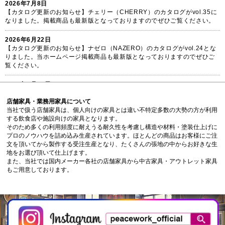
2026年7月8日
【カタログ更新のお知らせ】チェリー（CHERRY）のカタログがvol.35に
なりました。掲載商品も最新版となっておりますのでぜひご覧ください。
2026年6月22日
【カタログ更新のお知らせ】ナゼロ（NAZERO）のカタログがvol.24とな
りました。当ホームページ掲載商品も最新版となっておりますのでぜひご
覧ください。
2026年6月17日
【カタログ更新のお知らせ】演漆（ENSHITSU）のカタログがvol.12とな
りました。掲載商品も最新版となっておりますのでぜひご覧ください。
店舗家具・業務用家具について
当社で扱う店舗家具は、個人向けの家具とは違い不特定多数の大勢の方が利用
する飲食店や施設向けの家具となります。
2026年4月16日
そのため多くの利用頻度に耐えうる耐久性を考慮し構造や材料・塗装仕上げに
富士（FUJI）ガーデンファニチャーカタログより、掲載商品の追加を行っ
プロのノウハウを詰め込み生産されています。ほとんどの商品はお客様にご注
ておりますのでぜひガーデン家具コーナーをご覧ください。
文を頂いてから製作する受注生産となり、たくさんの張地の中からお好きな生
地をお選び頂いて仕上げます。
2026年4月7日
また、当社では国内メーカー各社の店舗家具から中古家具・アウトレット家具
【カタログ更新のお知らせ】ガーデン家具専門のカタログFUJI（富士）が
もご用意しております。
最新版に更新されました。
2026年4月1日
【セールのお知らせ】只今スーパーセールを開催中です。対象メーカー品
は販売特価からさらにお値引き。まずは無料お見積り依頼をお待ちしてお
ります。