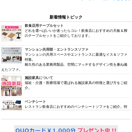
新着情報トピック
飲食店用テーブルセット
どれを選べばいいか迷ったらコレ！飲食店におすすめの天板＆脚
のテーブルセットをご紹介しております。
マンション共用部・エントランスソファ
マンションの共用スペースやエントランスに最適なイス＆ソファ
特集。
耐久性のある業務用製品、空間にマッチするデザイン性を兼ね備
えたソファ。
施設家具について
福祉・介護・医療現場で選ばれる施設家具の特徴と選び方をご紹
介。
ベンチシート
レストラン飲食店におすすめのベンチシートソファをご紹介。特
徴やそれぞれのタイプなどを掲載しております。
荷物置き付きチェア
座の下に棚が設置してあり、バッグや手荷物が置ける便利なチェ