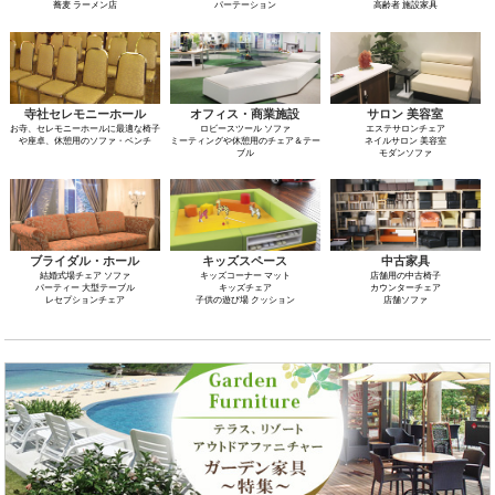
蕎麦 ラーメン店
パーテーション
高齢者 施設家具
寺社セレモニーホール
オフィス・商業施設
サロン 美容室
お寺、セレモニーホールに最適な椅子
ロビースツール ソファ
エステサロンチェア
や座卓、休憩用のソファ・ベンチ
ミーティングや休憩用のチェア＆テー
ネイルサロン 美容室
ブル
モダンソファ
ブライダル・ホール
キッズスペース
中古家具
結婚式場チェア ソファ
キッズコーナー マット
店舗用の中古椅子
パーティー 大型テーブル
キッズチェア
カウンターチェア
レセプションチェア
子供の遊び場 クッション
店舗ソファ