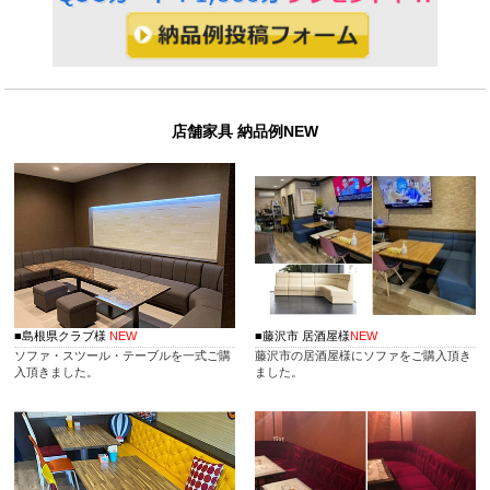
アです。荷物置きのカゴを設置するスペースが無い場合とても助
かります。
屋外・テラス用の家具や椅子の選び方
飲食店のテラス席や屋外リゾート施設におすすめのチェアについ
て。
店舗家具 納品例NEW
オフィスソファ
オフィスにおける個別ミーティングスペース作りに便利なソファ
や、自由に配置レイアウトするフロア用ソファ。
カウンター席での椅子の間隔
カウンターで並べる椅子の間隔や最適な高さについて、またカウ
ンターのタイプによる椅子の違いなど。
バーチェア
■島根県クラブ様
NEW
■藤沢市 居酒屋様
NEW
バーやラウンジにおすすめのチェアをご紹介。脚の長いカウンタ
ソファ・スツール・テーブルを一式ご購
藤沢市の居酒屋様にソファをご購入頂き
ーチェアタイプやローカウンター用のチェアがあります。
入頂きました。
ました。
折りたたみ可能！会議用テーブル
使わないときにはコンパクトに収納したい会議用テーブル。折り
たたみできる会議用テーブルをご紹介いたします。