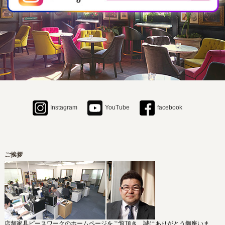
2026年1月21日
【カタログ更新のお知らせ】MC（ミズノ）のカタログ製品につきまして価
格改定のお知らせです。すべての製品はカタログサイトをぜひご覧くださ
い。
2025年12月19日
【カタログ更新のお知らせ】プロシード、ニシキ、ナゼロの製品につきま
してカタログ改訂及び価格改定がございます。当ホームページでは新カタ
ログに準拠した内容で掲載しております。
Instagram
YouTube
facebook
ご挨拶
店舗家具ピースワークのホームページをご覧頂き、誠にありがとう御座いま