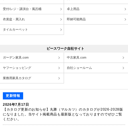
受付/レジ・講演台・風呂桶
卓上用品
衣裳盆・屑入れ
即納可能商品
タイルカーペット
ピースワーク自社サイト
ガーデン家具.com
中古家具.com
ヤフーショッピング
自社ショールーム
業務用家具カタログ
更新情報
2026年7月17日
【カタログ更新のお知らせ】丸勝（マルカツ）のカタログが2026-2028版
になりました。当サイト掲載商品も最新版となっておりますのでぜひご覧
ください。