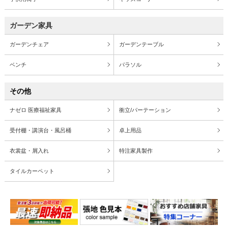
ガーデン家具
ガーデンチェア
ガーデンテーブル
ベンチ
パラソル
その他
ナゼロ 医療福祉家具
衝立/パーテーション
受付棚・講演台・風呂桶
卓上用品
衣裳盆・屑入れ
特注家具製作
タイルカーペット