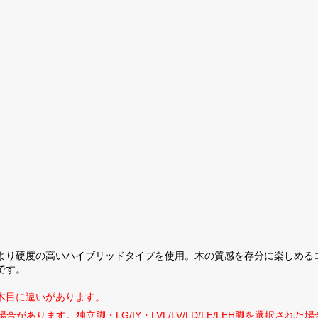
より硬度の高いハイブリッドタイプを使用。木の質感を存分に楽しめる
です。
木目に違いがあります。
があります。独立脚・LG/IY・LVL/LV/LD/LE/LEH脚を選択さ