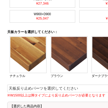
¥27,346
¥
W900×D900
¥25,047
¥
天板カラー
を選択してください
：
ナチュラル
ブラウン
ダークブラ
※W1500以上は脚タイプにより反り止めパーツが必要となります
【選択した商品内容】