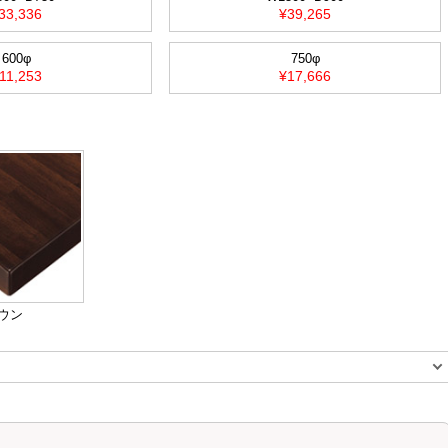
33,336
¥39,265
600φ
750φ
11,253
¥17,666
ウン