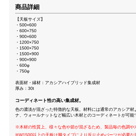
商品詳細
【天板サイズ】
・500×600
・600×750
・900×600
・1200×750
・1500×750
・1500×900
・900×900
・600φ
・750φ
表面材・縁材：アカシアハイブリッド集成材
厚み：30t
コーディネート性の高い集成材。
色の濃淡が混ざった特徴的な天板。材料には通常のアカシア材
ナ、ウォールナットなど幅広い木材とのコーディネートが可能
※木材の性質上、様々な色や節が混ざるため、製品毎の色調や
※W1500以上の天板は脚タイプにより反り止めパーツが必要な場合