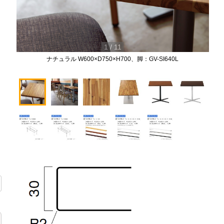
1
/
11
ナチュラル W600×D750×H700、脚：GV-SI640L