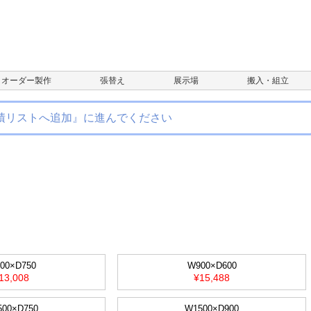
オーダー製作
張替え
展示場
搬入・組立
積リストへ追加』に進んでください
00×D750
W900×D600
13,008
¥15,488
500×D750
W1500×D900