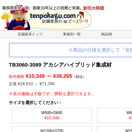
店舗家具トップ
業種別一覧
納品例
※商品の仕様を選択して『見
TB3060-3089 アカシアハイブリッド集成材
¥10,346 ～ ¥39,265
販売価格
（税込）
¥18,810 ～ ¥71,390
定価
※表示価格は天板です。脚部も選択できます。
サイズ
を選択してください
：
W500×D600
W6
¥10,346
¥
W1200×D750
W1