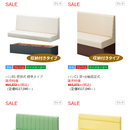
SALE
SALE
クレス
クレス
張地
フレーム
サイズオーダー
張地
フレーム
サイズオーダー
バンB1 壁掛式 標準タイプ
バンC1 背+台輪固定式
販売特価
販売特価
¥64,372～
(税込)
¥64,372～
(税込)
（定価¥117,040～）
（定価¥117,040～）
SALE
SALE
クレス
クレス