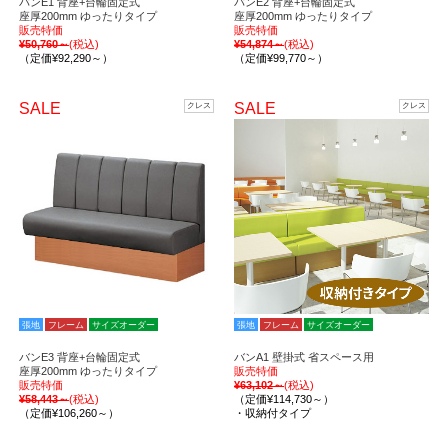
バンE1 背座+台輪固定式
バンE2 背座+台輪固定式
座厚200mm ゆったりタイプ
座厚200mm ゆったりタイプ
販売特価
販売特価
¥50,760～
(税込)
¥54,874～
(税込)
（定価¥92,290～）
（定価¥99,770～）
SALE
SALE
クレス
クレス
張地
フレーム
サイズオーダー
張地
フレーム
サイズオーダー
バンE3 背座+台輪固定式
バンA1 壁掛式 省スペース用
座厚200mm ゆったりタイプ
販売特価
販売特価
¥63,102～
(税込)
¥58,443～
(税込)
（定価¥114,730～）
（定価¥106,260～）
・収納付タイプ