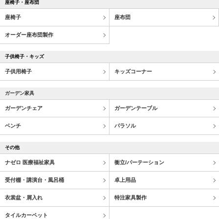
座椅子・座布団
座椅子
座布団
オーダー座布団製作
子供椅子・キッズ
子供用椅子
キッズコーナー
ガーデン家具
ガーデンチェア
ガーデンテーブル
ベンチ
パラソル
その他
ナゼロ 医療福祉家具
衝立/パーテーション
受付棚・講演台・風呂桶
卓上用品
衣裳盆・屑入れ
特注家具製作
タイルカーペット