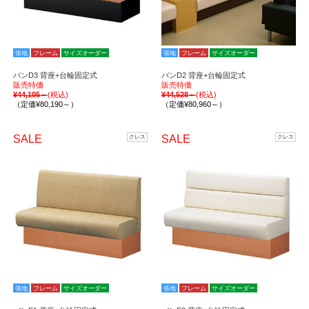
張地
フレーム
サイズオーダー
張地
フレーム
サイズオーダー
バンD3 背座+台輪固定式
バンD2 背座+台輪固定式
販売特価
販売特価
¥44,105～
(税込)
¥44,528～
(税込)
（定価¥80,190～）
（定価¥80,960～）
SALE
SALE
クレス
クレス
張地
フレーム
サイズオーダー
張地
フレーム
サイズオーダー