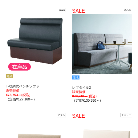
SALE
peace
QUON
即納
張地
T-収納式ベンチソファ
レプタイル2
販売特価
販売特価
¥73,753～
(税込)
¥78,210～
(税込)
（定価¥127,160～）
（定価¥130,350～）
SALE
アダル
チェリー