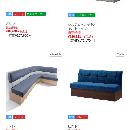
張地
フレーム
サイズオーダー
張地
サイズオーダー
グリラ
システムベンチ5型
販売特価
キルトタイプ
¥86,240～
(税込)
販売特価
（定価¥107,800～）
¥110,611～
(税込)
（定価¥170,170～）
KAWAJUN
アダル
張地
フレーム
張地
フレーム
レトレ
ビストン