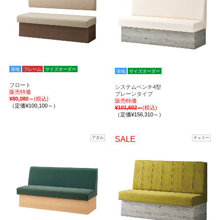
張地
フレーム
サイズオーダー
張地
サイズオーダー
フロート
システムベンチ4型
販売特価
プレーンタイプ
¥80,080～
(税込)
販売特価
（定価¥100,100～）
¥101,602～
(税込)
（定価¥156,310～）
SALE
アダル
チェリー