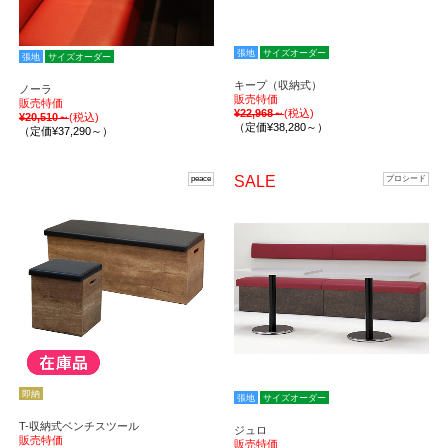
張地
サイズオーダー
張地
サイズオーダー
キープ（収納式）
ノーラ
販売特価
販売特価
¥22,968～
(税込)
¥20,510～
(税込)
（定価¥38,280～）
（定価¥37,290～）
SALE
peace
プロシード
即納
張地
サイズオーダー
T-収納式ベンチスツール
ジュロ
販売特価
販売特価