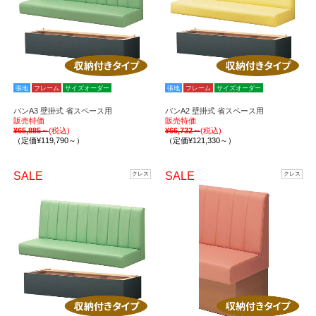
張地
フレーム
サイズオーダー
張地
フレーム
サイズオーダー
バンA3 壁掛式 省スペース用
バンA2 壁掛式 省スペース用
販売特価
販売特価
¥65,885～
(税込)
¥66,732～
(税込)
（定価¥119,790～）
（定価¥121,330～）
SALE
SALE
クレス
クレス