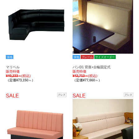
張地
張地
フレーム
サイズオーダー
マリベル
バンD1 背座+台輪固定式
販売特価
販売特価
¥40,233～
(税込)
¥42,713～
(税込)
（定価¥73,150～）
（定価¥77,660～）
SALE
SALE
クレス
クレス