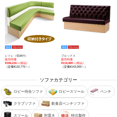
張地
フレーム
張地
フレーム
レトレ（収納付）
ブルックス
販売特価
販売特価
¥106,216～
(税込)
¥114,400～
(税込)
（定価¥132,770～）
（定価¥143,000～）
ソファカテゴリー
ロビー待合ソファ
ロビースツール
ベンチ
クラブソファ
飲食店ベンチソファ
スツール
肘置き
特注製作