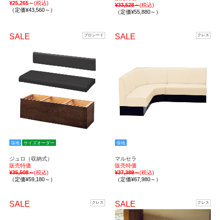
¥25,265～
(税込)
¥33,528～
(税込)
（定価¥43,560～）
（定価¥55,880～）
SALE
SALE
プロシード
クレス
張地
サイズオーダー
張地
ジュロ（収納式）
マルセラ
販売特価
販売特価
¥35,508～
(税込)
¥37,389～
(税込)
（定価¥59,180～）
（定価¥67,980～）
SALE
SALE
クレス
クレス