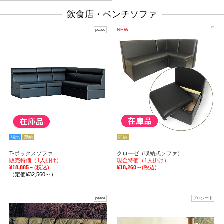
飲食店・ベンチソファ
NEW
peace
張地
即納
即納
T-ボックスソファ
クローゼ（収納式ソファ）
販売特価（1人掛け）
現金特価（1人掛け）
¥18,885～
(税込)
¥18,260～
(税込)
（定価¥32,560～）
peace
プロシード