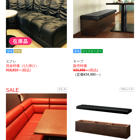
張地
即納
張地
サイズオーダー
エクレ
キープ
現金特価（1人掛け）
販売特価
¥18,810～
(税込)
¥20,988～
(税込)
（定価¥34,980～）
SALE
クレス
プロシード