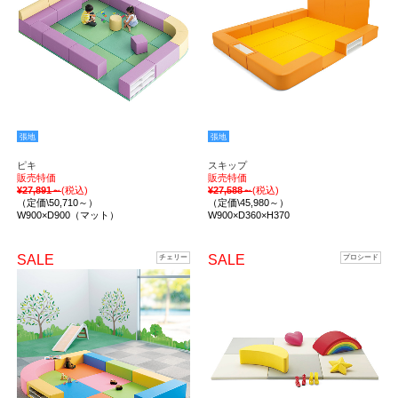
張地
張地
ピキ
スキップ
販売特価
販売特価
¥27,891～
(税込)
¥27,588～
(税込)
（定価\50,710～）
（定価\45,980～）
W900×D900（マット）
W900×D360×H370
SALE
SALE
チェリー
プロシード