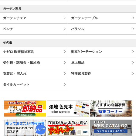
ガーデン家具
ガーデンチェア
ガーデンテーブル
ベンチ
パラソル
その他
ナゼロ 医療福祉家具
衝立/パーテーション
受付棚・講演台・風呂桶
卓上用品
衣裳盆・屑入れ
特注家具製作
タイルカーペット