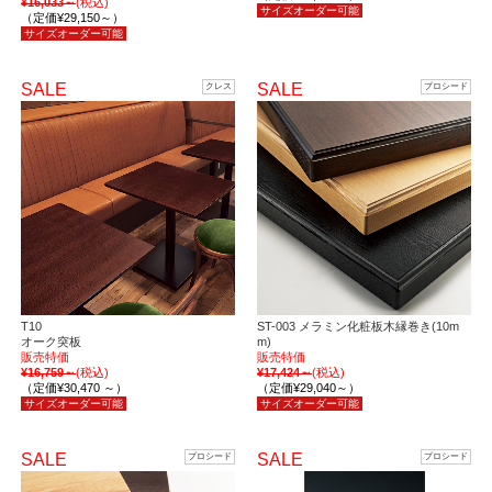
¥16,033～
(税込)
サイズオーダー可能
（定価¥29,150～）
サイズオーダー可能
SALE
SALE
クレス
プロシード
T10
ST-003 メラミン化粧板木縁巻き(10m
オーク突板
m)
販売特価
販売特価
¥16,759～
(税込)
¥17,424～
(税込)
（定価¥30,470 ～）
（定価¥29,040～）
サイズオーダー可能
サイズオーダー可能
SALE
SALE
プロシード
プロシード