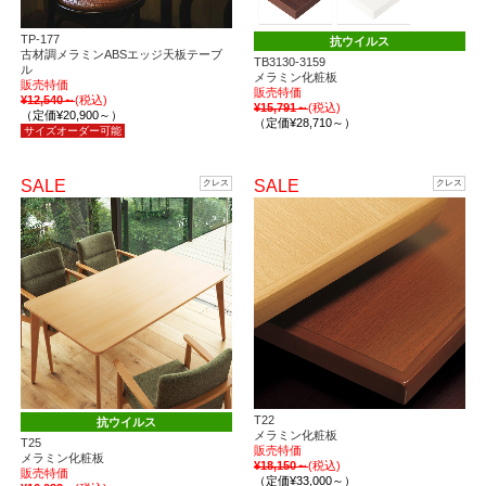
TP-177
抗ウイルス
古材調メラミンABSエッジ天板テーブ
TB3130-3159
ル
メラミン化粧板
販売特価
販売特価
¥12,540～
(税込)
¥15,791～
(税込)
（定価¥20,900～）
（定価¥28,710～）
サイズオーダー可能
SALE
SALE
クレス
クレス
T22
抗ウイルス
メラミン化粧板
T25
販売特価
メラミン化粧板
¥18,150～
(税込)
販売特価
（定価¥33,000～）