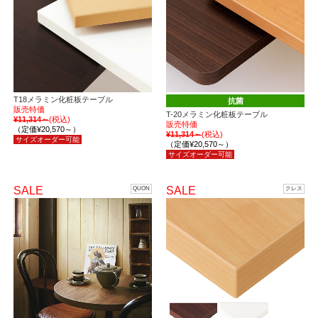
T18メラミン化粧板テーブル
抗菌
販売特価
T-20メラミン化粧板テーブル
¥11,314～
(税込)
販売特価
（定価¥20,570～）
¥11,314～
(税込)
サイズオーダー可能
（定価¥20,570～）
サイズオーダー可能
SALE
SALE
QUON
クレス