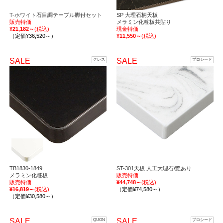
T-ホワイト石目調テーブル脚付セット
SP 大理石柄天板
販売特価
メラミン化粧板共貼り
¥21,182～
(税込)
現金特価
（定価¥36,520～）
¥11,550～
(税込)
SALE
SALE
クレス
プロシード
TB1830-1849
ST-301天板 人工大理石/艶あり
メラミン化粧板
販売特価
販売特価
¥44,748～
(税込)
¥16,819～
(税込)
（定価¥74,580～）
（定価¥30,580～）
SALE
SALE
QUON
プロシード