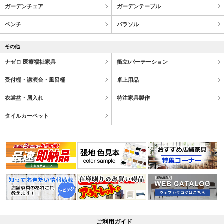
ガーデンチェア
ガーデンテーブル
ベンチ
パラソル
その他
ナゼロ 医療福祉家具
衝立/パーテーション
受付棚・講演台・風呂桶
卓上用品
衣裳盆・屑入れ
特注家具製作
タイルカーペット
ご利用ガイド