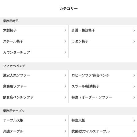
カテゴリー
業務用椅子
木製椅子
介護・施設椅子
スチール椅子
ラタン椅子
カウンターチェア
ソファー/ベンチ
激安人気ソファー
ロビーソファ/待合ベンチ
業務用ソファー
スツール/補助椅子
飲食店ベンチソファ
特注（オーダー）ソファー
業務用テーブル
テーブル天板
特注天板
介護テーブル
抗菌/抗ウイルステーブル