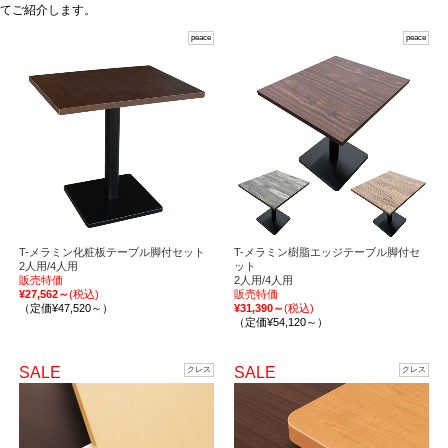
てご紹介します。
peace
peace
T-メラミン化粧板テーブル脚付セット
T-メラミン樹脂エッジテーブル脚付セ
2人用/4人用
ット
販売特価
2人用/4人用
¥27,562～
(税込)
販売特価
（定価¥47,520～）
¥31,390～
(税込)
（定価¥54,120～）
SALE
SALE
クレス
クレス