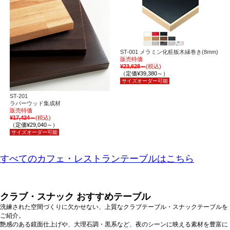
ST-001 メラミン化粧板木縁巻き(8mm)
販売特価
¥23,628～
(税込)
（定価¥39,380～）
サイズオーダー可能
ST-201
ラバーウッド集成材
販売特価
¥17,424～
(税込)
（定価¥29,040～）
サイズオーダー可能
すべてのカフェ・レストランテーブルはこちら
クラブ・スナック おすすめテーブル
洗練された空間づくりに欠かせない、上質なクラブテーブル・スナックテーブルを
ご紹介。
艶感のある鏡面仕上げや、大理石調・黒系など、夜のシーンに映える素材を豊富に