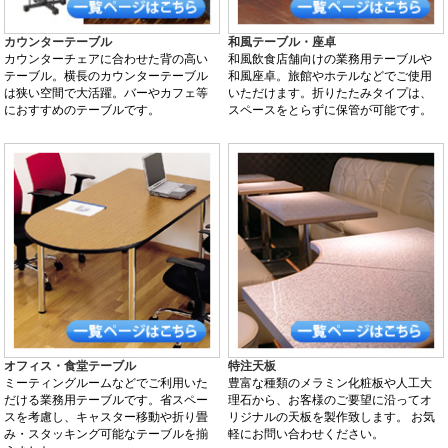
カウンターテーブル
和風テーブル・座卓
カウンターチェアに合わせた背の高い
和風飲食店舗向けの業務用テーブルや
テーブル。横長のカウンターテーブル
和風座卓。旅館やホテルなどでご使用
は狭い空間で大活躍。バーやカフェ等
いただけます。折りたたみタイプは、
におすすめのテーブルです。
スペースをとらずに保管が可能です。
オフィス・食堂テーブル
特注天板
ミーティングルームなどでご利用いた
豊富な種類のメラミン化粧板や人工大
だける業務用テーブルです。省スペー
理石から、お客様のご要望に沿ってオ
スを考慮し、キャスター移動や折り畳
リジナルの天板を製作致します。 お気
み・スタッキング可能なテーブルを揃
軽にお問い合わせください。