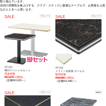
取り揃えています。
店内の雰囲気を格上げする、クラブ・スナックに最適なテーブルで、お客様を上質
なひとときへと誘います。
SALE
SALE
プロシード
プロシード
ST-011
ST-011
脚付スペシャルセット
メラミン化粧板 モール入
現金特価
販売特価
¥27,570～
(税込)
¥19,008～
(税込)
（定価¥53,020～）
（定価¥31,680～）
SALE
プロシード
peace