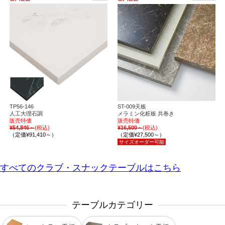
TP56-146
ST-009天板
人工大理石調
メラミン化粧板 共巻き
販売特価
販売特価
¥54,846～
(税込)
¥16,500～
(税込)
（定価¥91,410～）
（定価¥27,500～）
サイズオーダー可能
すべてのクラブ・スナックテーブルはこちら
テーブルカテゴリー