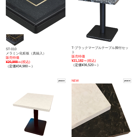
T-ブラックマーブルテーブル脚付セッ
ST-010
ト
メラミン化粧板（真鍮入）
販売特価
販売特価
¥21,182～
(税込)
¥20,988～
(税込)
（定価¥36,520～）
（定価¥34,980～）
NEW
peace
peace