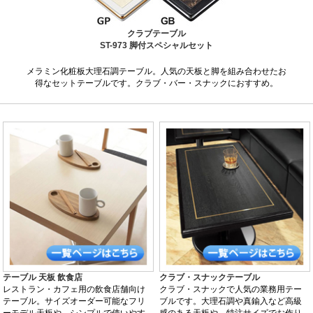
クラブテーブル
ST-973 脚付スペシャルセット
メラミン化粧板大理石調テーブル。人気の天板と脚を組み合わせたお
得なセットテーブルです。クラブ・バー・スナックにおすすめ。
テーブル 天板 飲食店
クラブ・スナックテーブル
レストラン・カフェ用の飲食店舗向け
クラブ・スナックで人気の業務用テー
テーブル。サイズオーダー可能なフリ
ブルです。大理石調や真鍮入など高級
ーモデル天板や、シンプルで使いやす
感のある天板や、特注サイズでお作り