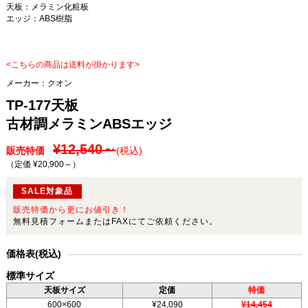
天板：メラミン化粧板
エッジ：ABS樹脂
<こちらの商品は送料が掛かります>
メーカー：
クオン
TP-177天板
古材調メラミンABSエッジ
¥12,540～
販売特価
(税込)
（定価 ¥20,900～
）
SALE対象品
販売特価から更にお値引き！
無料見積フォームまたはFAXにてご依頼ください。
価格表(税込)
標準サイズ
天板サイズ
定価
特価
600×600
¥24,090
¥14,454