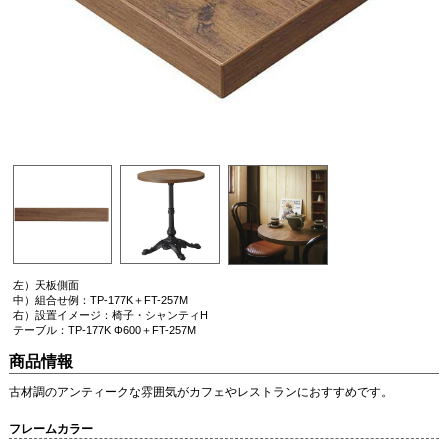
左）天板側面
中）組合せ例：TP-177K＋FT-257M
右）設置イメージ：椅子・シャンティH
テーブル：TP-177K Φ600＋FT-257M
商品情報
古材調のアンティークな雰囲気がカフェやレストランにおすすめです。
フレームカラー