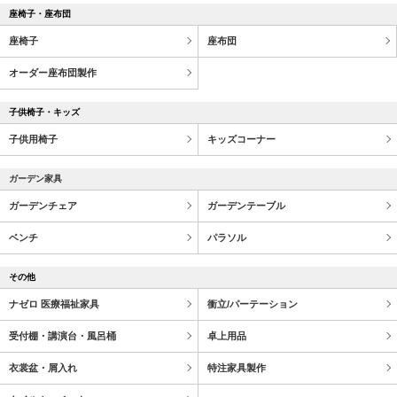
座椅子・座布団
座椅子
座布団
オーダー座布団製作
子供椅子・キッズ
子供用椅子
キッズコーナー
ガーデン家具
ガーデンチェア
ガーデンテーブル
ベンチ
パラソル
その他
ナゼロ 医療福祉家具
衝立/パーテーション
受付棚・講演台・風呂桶
卓上用品
衣裳盆・屑入れ
特注家具製作