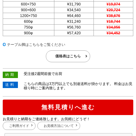
600×750
¥31,790
¥19,074
900×600
¥34,540
¥20,724
1200×750
¥64,460
¥38,676
600φ
¥31,240
¥18,744
750φ
¥56,760
¥34,056
900φ
¥57,420
¥34,452
テーブル脚はこちらをご覧ください
価格表はこちら
受注後2週間前後で出荷
納期
こちらの商品は3万円以上でも別途送料が掛かります。 料金はお見
送料
積り時にご案内致します。
無料見積りへ進む
お見積りと納期をご連絡致します。お気軽にどうぞ！
ご利用ガイド
お見積方法について