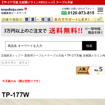
【TP-177天板 古材調メラミンABSエッジ】テーブル天板
店舗家具トップ
業務用テーブル
テーブル天板
TP-177天板 古材調メラミン
レストラン・カフェ
※天板のみ（脚は別売りです）