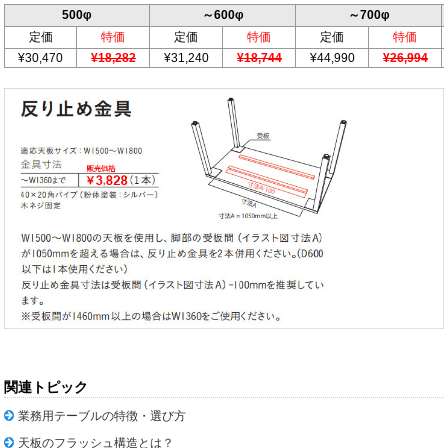
500φ
～600φ
～700φ
定価
特価
定価
特価
定価
特価
¥30,470
¥18,282
¥31,240
¥18,744
¥44,990
¥26,994
関連トピック
業務用テーブルの特徴・選び方
天板のフラッシュ構造とは？