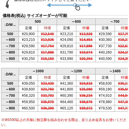
価格表(税込) サイズオーダーが可能
500
～600
～700
↓D/W→
定価
特価
定価
特価
定価
特価
500
¥20,900
¥12,540
¥23,210
¥13,926
¥29,590
¥17,7
～600
¥23,210
¥13,926
¥24,090
¥14,454
¥30,360
¥18,2
～700
¥29,590
¥17,754
¥29,810
¥17,886
¥37,730
¥22,6
～800
¥29,810
¥17,886
¥31,790
¥19,074
¥40,260
¥24,1
～900
¥30,250
¥18,150
¥33,990
¥20,394
¥40,590
¥24,3
～1000
～1200
～1400
↓D/W→
定価
特価
定価
特価
定価
特価
500
¥39,050
¥23,430
¥41,360
¥24,816
¥58,630
¥35,1
～600
¥39,600
¥23,760
¥41,800
¥25,080
¥59,180
¥35,5
～700
¥56,320
¥33,792
¥60,390
¥36,234
¥74,910
¥44,9
～800
¥59,950
¥35,970
¥64,460
¥38,676
¥78,980
¥47,3
～900
¥60,500
¥36,300
¥65,120
¥39,072
¥79,530
¥47,7
※W1500以上の天板に独立脚を組み合わせる際は、反り止め金具をお使いくださ
い。