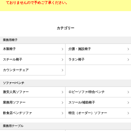
ておりませんので予めご了承ください。
カテゴリー
業務用椅子
木製椅子
介護・施設椅子
スチール椅子
ラタン椅子
カウンターチェア
ソファー/ベンチ
激安人気ソファー
ロビーソファ/待合ベンチ
業務用ソファー
スツール/補助椅子
飲食店ベンチソファ
特注（オーダー）ソファー
業務用テーブル