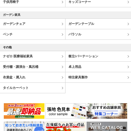
子供用椅子
キッズコーナー
ガーデン家具
ガーデンチェア
ガーデンテーブル
ベンチ
パラソル
その他
ナゼロ 医療福祉家具
衝立/パーテーション
受付棚・講演台・風呂桶
卓上用品
衣裳盆・屑入れ
特注家具製作
タイルカーペット