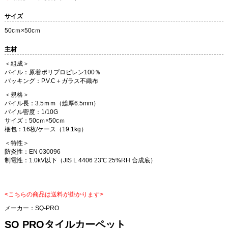
サイズ
50cｍ×50cｍ
主材
＜組成＞
パイル：原着ポリプロピレン100％
バッキング：P.V.C＋ガラス不織布
＜規格＞
パイル長：3.5ｍｍ（総厚6.5mm）
パイル密度：1/10G
サイズ：50cｍ×50cｍ
梱包：16枚/ケース（19.1kg）
＜特性＞
防炎性：EN 030096
制電性：1.0kV以下（JIS L 4406 23℃ 25%RH 合成底）
<こちらの商品は送料が掛かります>
メーカー：
SQ-PRO
SQ PROタイルカーペット