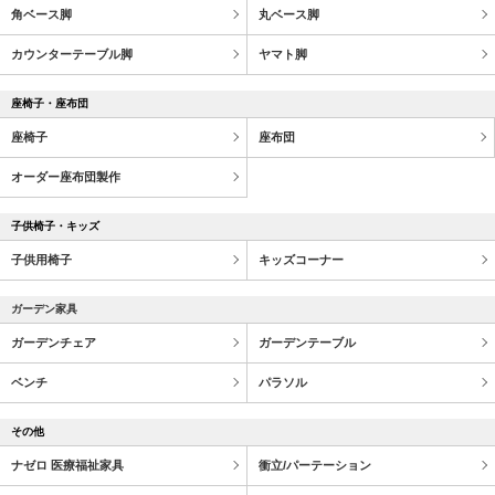
角ベース脚
丸ベース脚
カウンターテーブル脚
ヤマト脚
座椅子・座布団
座椅子
座布団
オーダー座布団製作
子供椅子・キッズ
子供用椅子
キッズコーナー
ガーデン家具
ガーデンチェア
ガーデンテーブル
ベンチ
パラソル
その他
ナゼロ 医療福祉家具
衝立/パーテーション