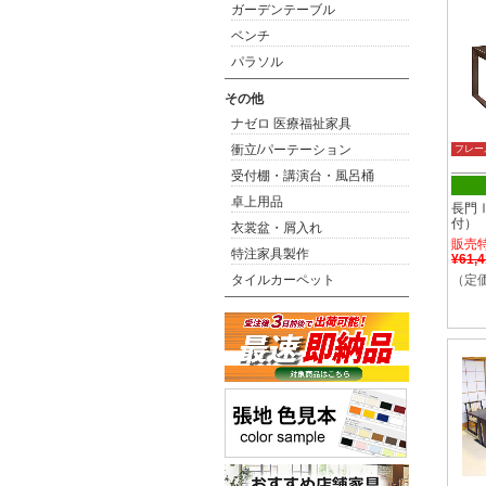
ガーデンテーブル
ベンチ
パラソル
その他
ナゼロ 医療福祉家具
衝立/パーテーション
フレー
受付棚・講演台・風呂桶
卓上用品
長門
付）
衣裳盆・屑入れ
販売
特注家具製作
¥61,
タイルカーペット
（定価