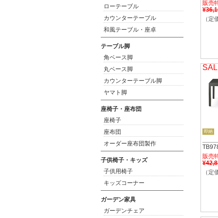
販売
ローテーブル
¥36,
カウンターテーブル
（定価
和風テーブル・座卓
テーブル脚
角ベース脚
SAL
丸ベース脚
カウンターテーブル脚
ヤマト脚
座椅子・座布団
座椅子
座布団
即納
オーダー座布団製作
TB9
販売
子供椅子・キッズ
¥42,
子供用椅子
（定価
キッズコーナー
ガーデン家具
ガーデンチェア