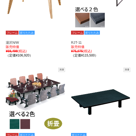
フレーム
折りたたみ
フレーム
折りたたみ
湯沢N/W
RJT-11
販売特価
販売特価
¥69,498
(税込)
¥75,075
(税込)
（定価¥106,920）
（定価¥115,500）
演漆
演漆
フレーム
折りたたみ
折りたたみ