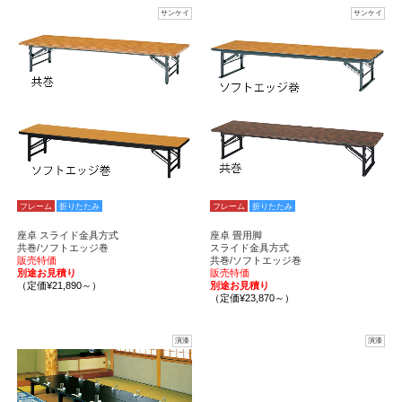
サンケイ
サンケイ
フレーム
折りたたみ
フレーム
折りたたみ
座卓 スライド金具方式
座卓 畳用脚
共巻/ソフトエッジ巻
スライド金具方式
販売特価
共巻/ソフトエッジ巻
別途お見積り
販売特価
（定価¥21,890～）
別途お見積り
（定価¥23,870～）
演漆
演漆