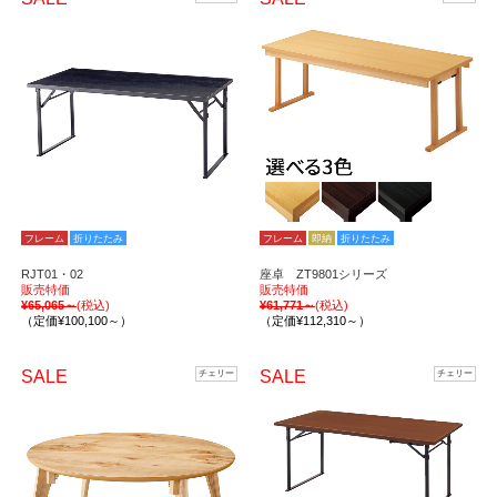
フレーム
折りたたみ
フレーム
即納
折りたたみ
RJT01・02
座卓 ZT9801シリーズ
販売特価
販売特価
¥65,065～
(税込)
¥61,771～
(税込)
（定価¥100,100～）
（定価¥112,310～）
SALE
SALE
チェリー
チェリー