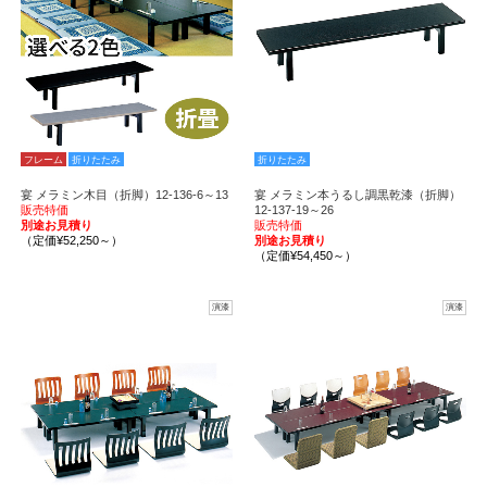
フレーム
折りたたみ
折りたたみ
宴 メラミン木目（折脚）12-136-6～13
宴 メラミン本うるし調黒乾漆（折脚）
販売特価
12-137-19～26
別途お見積り
販売特価
（定価¥52,250～）
別途お見積り
（定価¥54,450～）
演漆
演漆