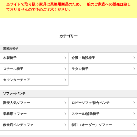
当サイトで取り扱う家具は業務用商品のため、一般のご家庭への販売は致し
ておりませんので予めご了承ください。
カテゴリー
業務用椅子
木製椅子
介護・施設椅子
スチール椅子
ラタン椅子
カウンターチェア
ソファー/ベンチ
激安人気ソファー
ロビーソファ/待合ベンチ
業務用ソファー
スツール/補助椅子
飲食店ベンチソファ
特注（オーダー）ソファー