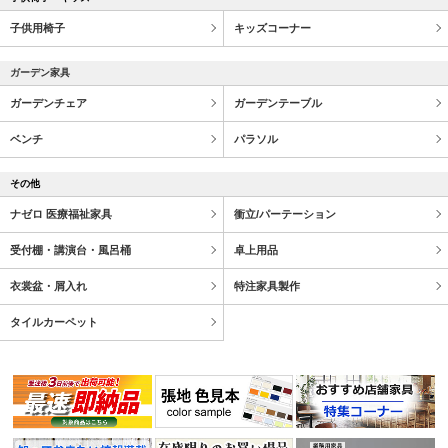
子供用椅子
キッズコーナー
ガーデン家具
ガーデンチェア
ガーデンテーブル
ベンチ
パラソル
その他
ナゼロ 医療福祉家具
衝立/パーテーション
受付棚・講演台・風呂桶
卓上用品
衣裳盆・屑入れ
特注家具製作
タイルカーペット