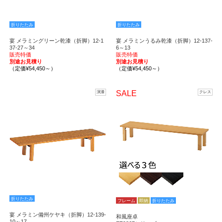
折りたたみ
折りたたみ
宴 メラミングリーン乾漆（折脚）12-1
宴 メラミンうるみ乾漆（折脚）12-137-
37-27～34
6～13
販売特価
販売特価
別途お見積り
別途お見積り
（定価¥54,450～）
（定価¥54,450～）
SALE
演漆
クレス
折りたたみ
フレーム
即納
折りたたみ
宴 メラミン備州ケヤキ（折脚）12-139-
和風座卓
10～17