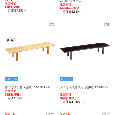
ZT9867シリーズ
販売特価
販売特価
別途お見積り
¥47,069～
(税込)
（定価¥57,750～）
（定価¥85,580～）
演漆
演漆
折りたたみ
折りたたみ
宴 メラミン桧（折脚）12-138-1～8
メラミン銀河 八光（折脚）12-140-5～
販売特価
12
別途お見積り
販売特価
（定価¥57,750～）
別途お見積り
（定価¥137,500～）
SALE
SALE
チェリー
クレス