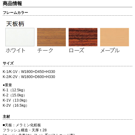
商品情報
フレームカラー
サイズ
K-1/K-1V：W1800×D450×H330
K-2/K-2V：W1800×D600×H330
●重量
K-1（12.5kg）
K-2（15.0kg）
K-1V（13.0kg）
K-2V（16.5kg）
主材
■天板：メラミン化粧板
フラッシュ構造・天厚ｔ28