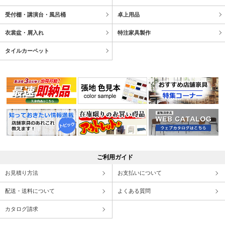
受付棚・講演台・風呂桶
卓上用品
衣裳盆・屑入れ
特注家具製作
タイルカーペット
ご利用ガイド
お見積り方法
お支払いについて
配送・送料について
よくある質問
カタログ請求