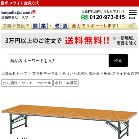
座卓 スライド金具方式
店舗家具トップ
業務用テーブル
折りたたみ式和風座卓
座卓 スライド金具方
公共施設・セレモニーホール
会社・会議室