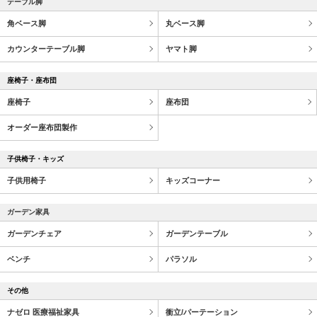
テーブル脚
角ベース脚
丸ベース脚
カウンターテーブル脚
ヤマト脚
座椅子・座布団
座椅子
座布団
オーダー座布団製作
子供椅子・キッズ
子供用椅子
キッズコーナー
ガーデン家具
ガーデンチェア
ガーデンテーブル
ベンチ
パラソル
その他
ナゼロ 医療福祉家具
衝立/パーテーション