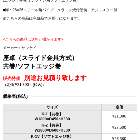
(エッジ：共巻/オレフィン系ソフトエッジ巻)
■脚：26×26スチール角パイプ メラミン焼付塗装・アジャスター付
※こちらの商品は完成品でお届けになります。
<こちらの商品は送料が掛かります>
メーカー：
サンケイ
座卓（スライド金具方式）
共巻/ソフトエッジ巻
別途お見積り致します
販売特価
（定価 ¥21,890～
[税込]
）
価格表(税込)
サイズ
定価
K-1【共巻】
¥21,890
W1800×D450×H330
K-2【共巻】
¥27,500
W1800×D600×H330
K-1V【ソフトエッジ巻】
¥28,380