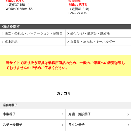
別途お見積り
販売特価
（定価¥7,150～）
別途お見積り
W260×D165×H155
（定価¥1,210）
L26～27ｃｍ
備品を探す
衝立・のれん・パーテーション・診察台
受付/レジ・講演台・風呂桶
卓上用品
衣裳盆・屑入れ・キーホルダー
当サイトで取り扱う家具は業務用商品のため、一般のご家庭への販売は致し
ておりませんので予めご了承ください。
カテゴリー
業務用椅子
木製椅子
介護・施設椅子
スチール椅子
ラタン椅子