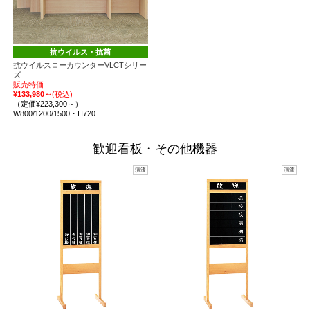
抗ウイルス・抗菌
抗ウイルスローカウンターVLCTシリー
ズ
販売特価
¥133,980～
(税込)
（定価¥223,300～）
W800/1200/1500・H720
歓迎看板・その他機器
演漆
演漆