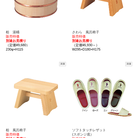
桧 湯桶
さわら 風呂椅子
販売特価
販売特価
別途お見積り
別途お見積り
（定価¥9,680）
（定価¥6,930～）
230φ×H115
W295×D180×H175
演漆
演漆
桧 風呂椅子
ソフトタッチレザット
販売特価
(スポンジ底）