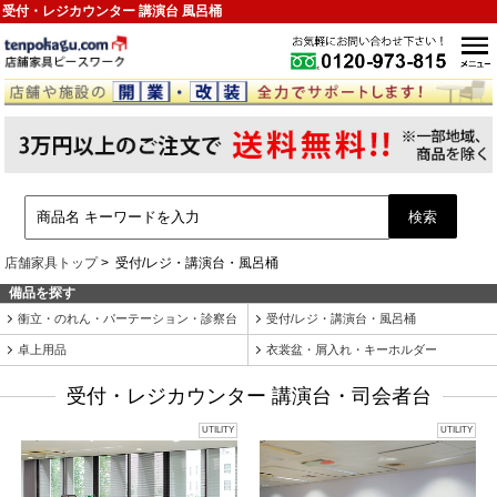
受付・レジカウンター 講演台 風呂桶
店舗家具トップ
受付/レジ・講演台・風呂桶
備品を探す
衝立・のれん・パーテーション・診察台
受付/レジ・講演台・風呂桶
卓上用品
衣裳盆・屑入れ・キーホルダー
受付・レジカウンター 講演台・司会者台
UTILITY
UTILITY