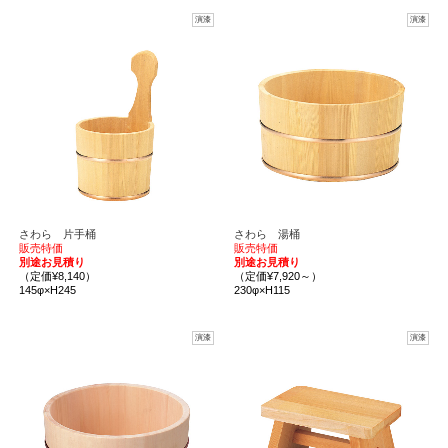
演漆
演漆
さわら 片手桶
さわら 湯桶
販売特価
販売特価
別途お見積り
別途お見積り
（定価¥8,140）
（定価¥7,920～）
145φ×H245
230φ×H115
演漆
演漆