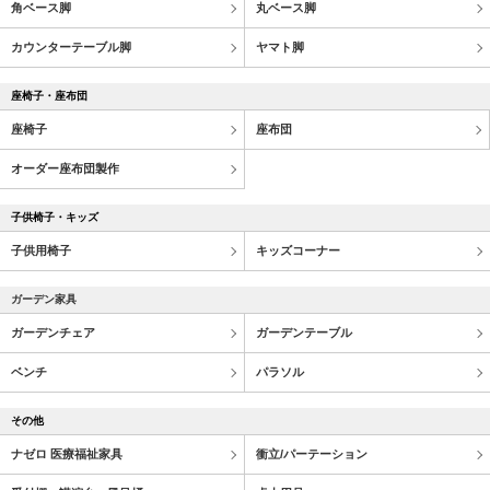
角ベース脚
丸ベース脚
カウンターテーブル脚
ヤマト脚
座椅子・座布団
座椅子
座布団
オーダー座布団製作
子供椅子・キッズ
子供用椅子
キッズコーナー
ガーデン家具
ガーデンチェア
ガーデンテーブル
ベンチ
パラソル
その他
ナゼロ 医療福祉家具
衝立/パーテーション