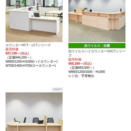
カウンターHCT・LCTシリーズ
抗ウイルス・抗菌
販売特価
抗ウイルスハイカウンターVHCTシリー
¥27,720～
(税込)
ズ
（定価¥46,200～）
販売特価
W900/1200×H1000(ハイカウンター)
¥50,160～
(税込)
W700/1400×H700(ローカウンター)
（定価¥83,600～）
W800/1200/1500・H1000
レジ台、手荷物台
UTILITY