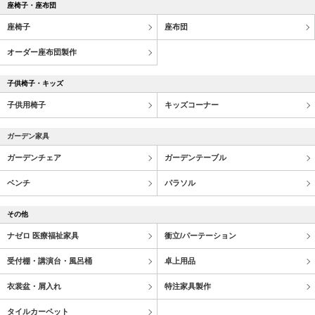
座椅子・座布団
座椅子
座布団
オーダー座布団製作
子供椅子・キッズ
子供用椅子
キッズコーナー
ガーデン家具
ガーデンチェア
ガーデンテーブル
ベンチ
パラソル
その他
ナゼロ 医療福祉家具
衝立/パーテーション
受付棚・講演台・風呂桶
卓上用品
衣裳盆・屑入れ
特注家具製作
タイルカーペット