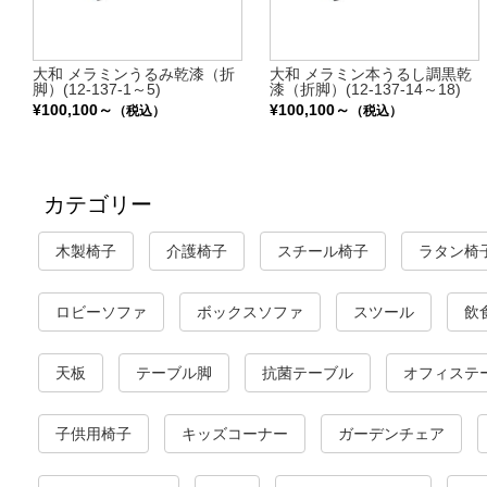
大和 メラミンうるみ乾漆（折
大和 メラミン本うるし調黒乾
脚）(12-137-1～5)
漆（折脚）(12-137-14～18)
¥100,100～
¥100,100～
（税込）
（税込）
カテゴリー
木製椅子
介護椅子
スチール椅子
ラタン椅
ロビーソファ
ボックスソファ
スツール
飲
天板
テーブル脚
抗菌テーブル
オフィステ
子供用椅子
キッズコーナー
ガーデンチェア