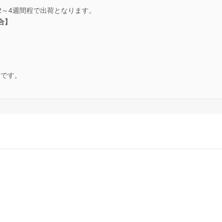
2～4週間程で出荷となります。
場合】
様です。