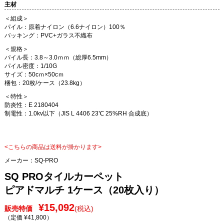
主材
＜組成＞
パイル：原着ナイロン（6.6ナイロン）100％
バッキング：PVC+ガラス不織布
＜規格＞
パイル長：3.8～3.0ｍｍ（総厚6.5mm）
パイル密度：1/10G
サイズ：50cｍ×50cｍ
梱包：20枚/ケース（23.8kg）
＜特性＞
防炎性：E 2180404
制電性：1.0kv以下（JIS L 4406 23℃ 25%RH 合成底）
<こちらの商品は送料が掛かります>
メーカー：
SQ-PRO
SQ PROタイルカーペット
ピアドマルチ 1ケース（20枚入り）
¥15,092
販売特価
(税込)
（定価 ¥41,800
）