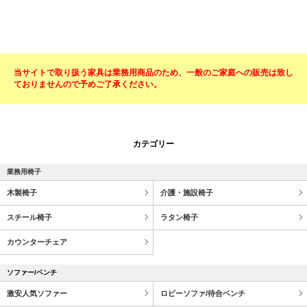
当サイトで取り扱う家具は業務用商品のため、一般のご家庭への販売は致し
ておりませんので予めご了承ください。
カテゴリー
業務用椅子
木製椅子
介護・施設椅子
スチール椅子
ラタン椅子
カウンターチェア
ソファー/ベンチ
激安人気ソファー
ロビーソファ/待合ベンチ