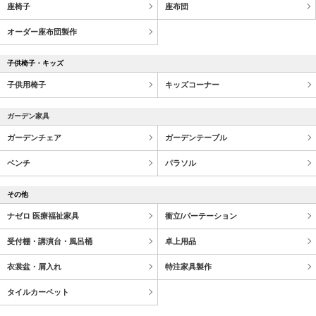
座椅子
座布団
オーダー座布団製作
子供椅子・キッズ
子供用椅子
キッズコーナー
ガーデン家具
ガーデンチェア
ガーデンテーブル
ベンチ
パラソル
その他
ナゼロ 医療福祉家具
衝立/パーテーション
受付棚・講演台・風呂桶
卓上用品
衣裳盆・屑入れ
特注家具製作
タイルカーペット