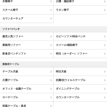
木製椅子
介護・施設椅子
スチール椅子
ラタン椅子
カウンターチェア
ソファー/ベンチ
激安人気ソファー
ロビーソファ/待合ベンチ
業務用ソファー
スツール/補助椅子
飲食店ベンチソファ
特注（オーダー）ソファー
業務用テーブル
テーブル天板
特注天板
介護テーブル
抗菌/抗ウイルステーブル
オフィス・会議テーブル
ダイニングテーブル
ローテーブル
カウンターテーブル
和風テーブル・座卓