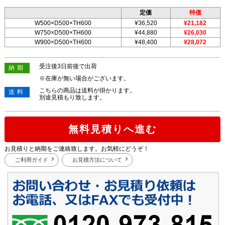
定価
特価
W500×D500×TH600
¥36,520
¥21,182
W750×D500×TH600
¥44,880
¥26,030
W900×D500×TH600
¥48,400
¥28,072
受注後3日前後で出荷
納期
※在庫が無い場合がございます。
こちらの商品は送料が掛かります。
送料
別途見積もり致します。
無料見積りへ進む
お見積りと納期をご連絡致します。お気軽にどうぞ！
ご利用ガイド
お見積方法について