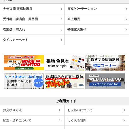
ナゼロ 医療福祉家具
衝立/パーテーション
受付棚・講演台・風呂桶
卓上用品
衣裳盆・屑入れ
特注家具製作
タイルカーペット
ご利用ガイド
お見積り方法
お支払いについて
配送・送料について
よくある質問