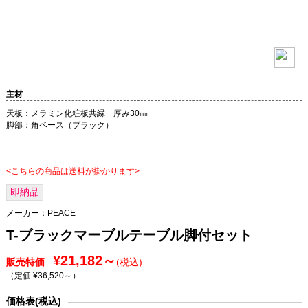
主材
天板：メラミン化粧板共縁 厚み30㎜
脚部：角ベース（ブラック）
<こちらの商品は送料が掛かります>
即納品
メーカー：
PEACE
T-ブラックマーブルテーブル脚付セット
¥21,182～
販売特価
(税込)
（定価 ¥36,520～
）
価格表(税込)