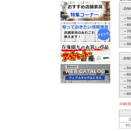
↓D/
～50
～60
～70
～75
～90
↓D/
～50
～60
～70
～75
～90
※W1
¥5