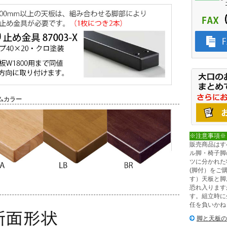
ムカラー
※注意事項※
販売商品はす
ル脚・椅子脚
ツに分かれた
(脚付）をご
す）天板と脚
恐れ入ります
す。組立時に
任を負いかね
脚と天板の