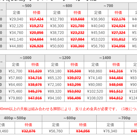
～500
～600
～700
W→
定価
特価
定価
特価
定価
特価
0
¥29,040
¥17,424
¥32,780
¥19,668
¥36,960
¥22,176
¥4
0
¥32,120
¥19,272
¥36,300
¥21,780
¥40,040
¥24,024
¥4
0
¥34,760
¥20,856
¥38,720
¥23,232
¥45,540
¥27,324
¥5
0
¥41,140
¥24,684
¥46,640
¥27,984
¥53,020
¥31,812
¥5
0
¥44,880
¥26,928
¥50,600
¥30,360
¥56,760
¥34,056
¥6
～1000
～1200
～1400
W→
定価
特価
定価
特価
定価
特価
定
0
¥51,700
¥31,020
¥59,180
¥35,508
¥68,860
¥41,316
¥76
0
¥57,860
¥34,716
¥65,120
¥39,072
¥74,140
¥44,484
¥83
0
¥64,460
¥38,676
¥72,160
¥43,296
¥80,080
¥48,048
¥90
0
¥75,460
¥45,276
¥89,320
¥53,592
¥102,520
¥61,512
¥118
0
¥79,860
¥47,916
¥94,160
¥56,496
¥108,020
¥64,812
¥124
500mm以上の天板は組み合わせる脚部により、反り止め金具が必要です。（1枚につ
400φ～500φ
～600φ
～700φ
定価
特価
定価
特価
定価
3,460
¥32,076
¥56,760
¥34,056
¥76,340
¥45