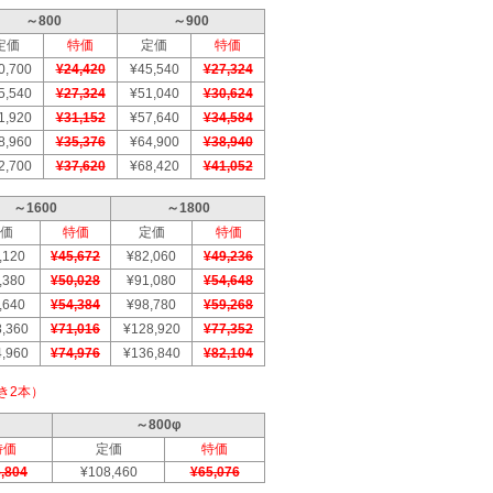
～800
～900
定価
特価
定価
特価
0,700
¥24,420
¥45,540
¥27,324
5,540
¥27,324
¥51,040
¥30,624
1,920
¥31,152
¥57,640
¥34,584
8,960
¥35,376
¥64,900
¥38,940
2,700
¥37,620
¥68,420
¥41,052
～1600
～1800
価
特価
定価
特価
,120
¥45,672
¥82,060
¥49,236
,380
¥50,028
¥91,080
¥54,648
,640
¥54,384
¥98,780
¥59,268
,360
¥71,016
¥128,920
¥77,352
,960
¥74,976
¥136,840
¥82,104
き2本）
～800φ
特価
定価
特価
,804
¥108,460
¥65,076