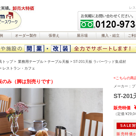
レス
例
オーダー製作
張替え
展示場
搬入・組立
ご利
具トップ
業務用テーブル
テーブル天板
ST-201天板 ラバーウッド集成材
レストラン・カフェ
<こちらの商
板のみ（脚は別売りです）
メーカー：
プ
ST-2
販売特価
（定価 ¥29,0
SALE
販売特価