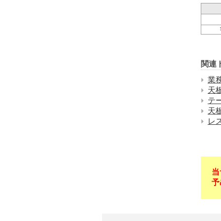
関連
業
天
テ
天
レ
当
予