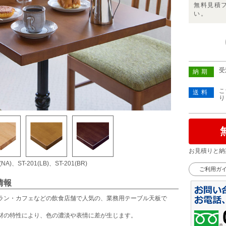
無料見積
い。
受
納期
こ
送料
り
お見積りと納
(NA)、ST-201(LB)、ST-201(BR)
ご利用ガ
情報
ラン・カフェなどの飲食店舗で人気の、業務用テーブル天板で
材の特性により、色の濃淡や表情に差が生じます。