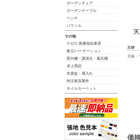
ガーデンチェア
ガーデンテーブル
ベンチ
パラソル
その他
ナゼロ 医療福祉家具
主材
衝立/パーテーション
天板：
受付棚・講演台・風呂桶
卓上用品
衣裳盆・屑入れ
特注家具製作
タイルカーペット
価格