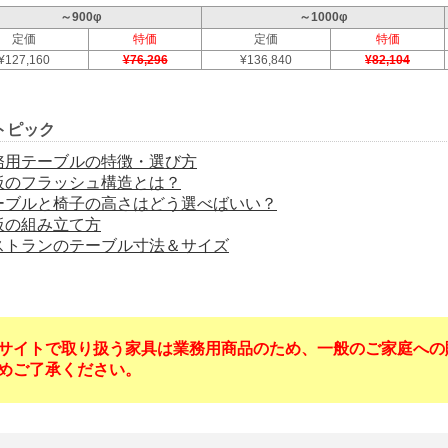
～900φ
～1000φ
定価
特価
定価
特価
¥127,160
¥76,296
¥136,840
¥82,104
トピック
務用テーブルの特徴・選び方
板のフラッシュ構造とは？
ーブルと椅子の高さはどう選べばいい？
板の組み立て方
ストランのテーブル寸法＆サイズ
サイトで取り扱う家具は業務用商品のため、一般のご家庭への
めご了承ください。