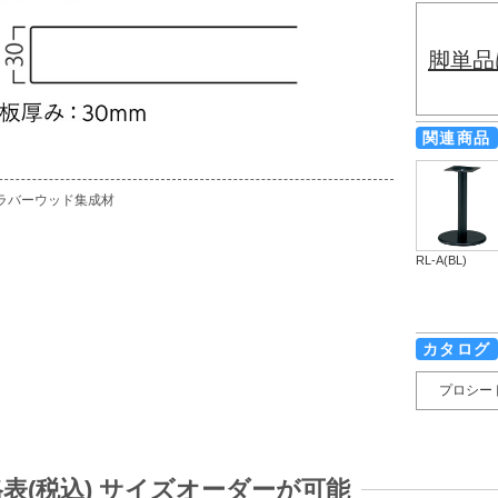
脚単品
関連商品
ラバーウッド集成材
RL-A(BL)
カタログ
プロシー
表(税込) サイズオーダーが可能