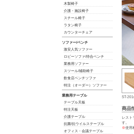
木製椅子
介護・施設椅子
スチール椅子
ラタン椅子
カウンターチェア
ソファー/ベンチ
激安人気ソファー
ロビーソファ/待合ベンチ
業務用ソファー
スツール/補助椅子
飲食店ベンチソファ
特注（オーダー）ソファー
業務用テーブル
ST-201
テーブル天板
商品
特注天板
介護テーブル
レスト
す。
抗菌/抗ウイルステーブル
※
使用
オフィス・会議テーブル