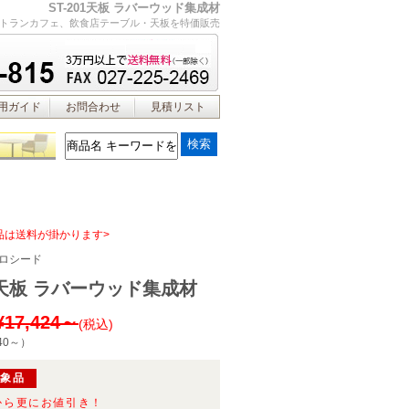
ST-201天板 ラバーウッド集成材
トランカフェ、飲食店テーブル・天板を特価販売
用ガイド
お問合わせ
見積リスト
品は送料が掛かります>
ロシード
01天板 ラバーウッド集成材
¥17,424～
(税込)
40～
）
対象品
から更にお値引き！