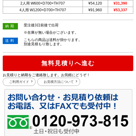
2人用 W600×D700×TH707
¥54,120
¥31,390
4人用 W1200×D700×TH707
¥91,960
¥53,337
受注後3日前後で出荷
納期
※在庫が無い場合がございます。
こちらの商品は送料が掛かります。
送料
別途見積もり致します。
無料見積りへ進む
お見積りと納期をご連絡致します。お気軽にどうぞ！
ご利用ガイド
お見積方法について