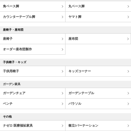
角ベース脚
丸ベース脚
カウンターテーブル脚
ヤマト脚
座椅子・座布団
座椅子
座布団
オーダー座布団製作
子供椅子・キッズ
子供用椅子
キッズコーナー
ガーデン家具
ガーデンチェア
ガーデンテーブル
ベンチ
パラソル
その他
ナゼロ 医療福祉家具
衝立/パーテーション