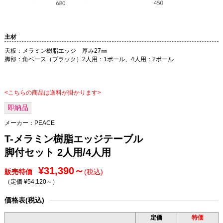
主材
天板：メラミン樹脂エッジ 厚み27㎜
脚部：角ベース（ブラック）2人用：1ポール、4人用：2ポール
<こちらの商品は送料が掛かります>
即納品
メーカー：
PEACE
T-メラミン樹脂エッジテーブル
脚付セット 2人用/4人用
¥31,390～
販売特価
(税込)
（定価 ¥54,120～
）
価格表(税込)
定価
特価