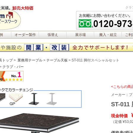
クラ
例
オーダー製作
張替え
展示場
搬入・組立
ご利
具トップ
業務用テーブル
テーブル天板
ST-011 脚付スペシャルセット
クラブ・バー
<こちらの商
メーカー：
プ
ST-0
現金特価
（定価 ¥53,0
価格表(税込