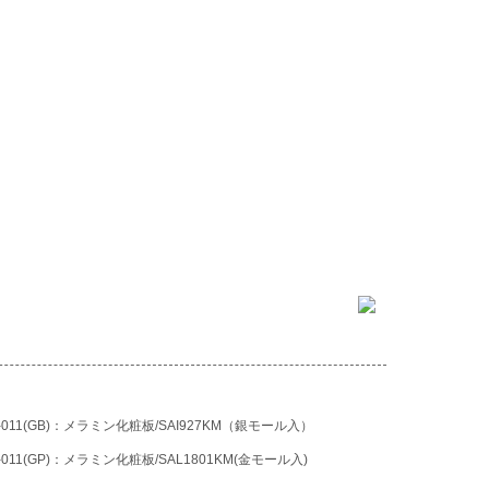
】
-011(GB)
：メラミン化粧板/SAI927KM（銀モール入）
-011(GP)
：メラミン化粧板/SAL1801KM(金モール入)