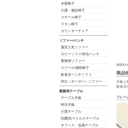
木製椅子
介護・施設椅子
スチール椅子
ラタン椅子
カウンターチェア
ソファー/ベンチ
激安人気ソファー
ロビーソファ/待合ベンチ
業務用ソファー
W900
スツール/補助椅子
商品
飲食店ベンチソファ
特注（オーダー）ソファー
天板と
飲食店
業務用テーブル
フレー
テーブル天板
特注天板
介護テーブル
抗菌/抗ウイルステーブル
オフィス・会議テーブル