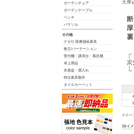
天厚込
ガーデンチェア
ガーデンテーブル
ベンチ
パラソル
その他
ナゼロ 医療福祉家具
衝立/パーテーション
受付棚・講演台・風呂桶
卓上用品
衣裳盆・屑入れ
特注家具製作
タイルカーペット
※テー
3Dイ