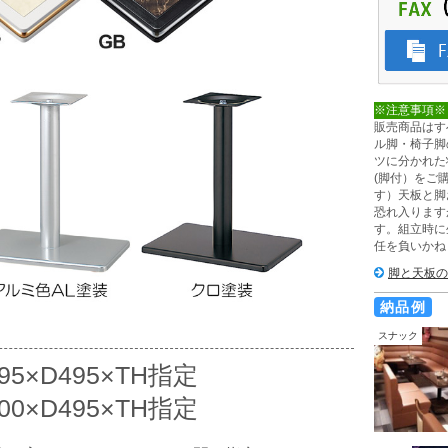
※注意事項※
販売商品はす
ル脚・椅子脚
ツに分かれた
(脚付）をご
す）天板と脚
恐れ入ります
す。組立時に
任を負いかね
脚と天板の
納品例
スナック
95×D495×TH指定
00×D495×TH指定