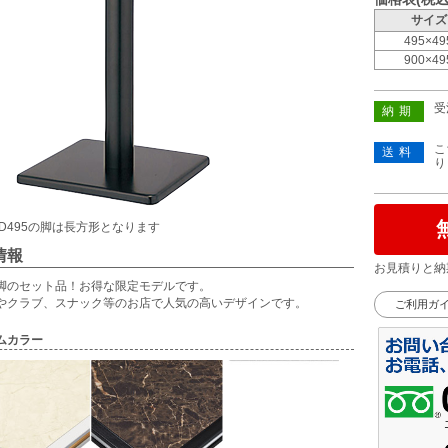
サイズ
495×49
900×49
受
納期
こ
送料
り
×D495の脚は長方形となります
情報
お見積りと納
脚のセット品！お得な限定モデルです。
やクラブ、スナック等のお店で人気の高いデザインです。
ご利用ガ
ムカラー