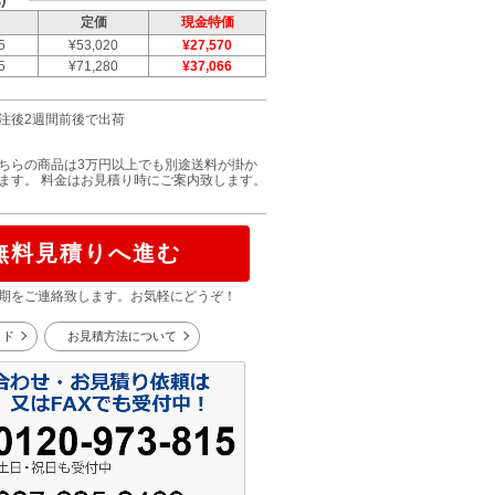
定価
現金特価
5
¥53,020
¥27,570
5
¥71,280
¥37,066
注後2週間前後で出荷
ちらの商品は3万円以上でも別途送料が掛か
ます。 料金はお見積り時にご案内致します。
無料見積りへ進む
期をご連絡致します。お気軽にどうぞ！
イド
お見積方法について