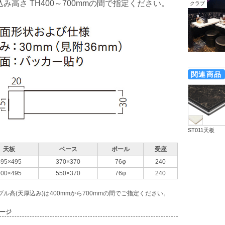
み高さ TH400～700mmの間で指定ください。
クラブ
関連商品
ST011天板
天板
ベース
ポール
受座
495×495
370×370
76φ
240
900×495
550×370
76φ
240
ブル高(天厚込み)は400mmから700mmの間でご指定ください。
メージ