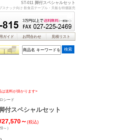
ST-011 脚付スペシャルセット
ブスナック向け 飲食店テーブル・天板を特価販売
用ガイド
お問合わせ
見積リスト
品は送料が掛かります>
ロシード
11 脚付スペシャルセット
¥27,570～
(税込)
20～
）
)