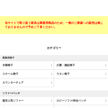
当サイトで取り扱う家具は業務用商品のため、一般のご家庭への販売は致し
ておりませんので予めご了承ください。
カテゴリー
業務用椅子
木製椅子
介護・施設椅子
スチール椅子
ラタン椅子
カウンターチェア
ソファー/ベンチ
激安人気ソファー
ロビーソファ/待合ベンチ