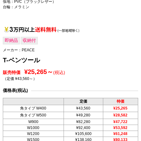
張地：PVC（ブラックレザー）
台輪：メラミン
即納品
収納付
メーカー：
PEACE
T-ベンツール
¥25,265～
販売特価
(税込)
（定価 ¥43,560～
）
価格表(税込)
定価
特価
角タイプ W400
¥43,560
¥25,265
角タイプ W500
¥49,280
¥28,582
W900
¥82,280
¥47,722
W1000
¥92,400
¥53,592
W1200
¥105,600
¥61,248
W1500
¥138,160
¥80,133