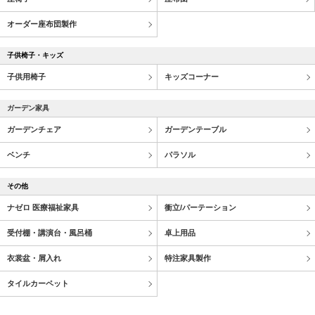
オーダー座布団製作
子供椅子・キッズ
子供用椅子
キッズコーナー
ガーデン家具
ガーデンチェア
ガーデンテーブル
ベンチ
パラソル
その他
ナゼロ 医療福祉家具
衝立/パーテーション
受付棚・講演台・風呂桶
卓上用品
衣裳盆・屑入れ
特注家具製作
タイルカーペット