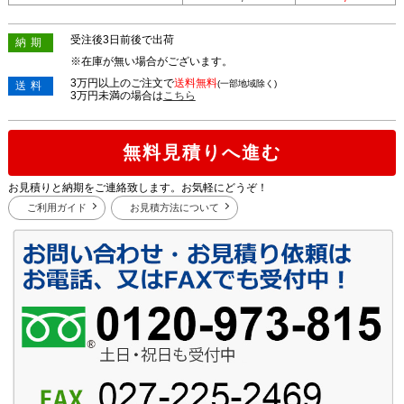
受注後3日前後で出荷
納期
※在庫が無い場合がございます。
3万円以上のご注文で
送料無料
(一部地域除く)
送料
3万円未満の場合は
こちら
無料見積りへ進む
お見積りと納期をご連絡致します。お気軽にどうぞ！
ご利用ガイド
お見積方法について