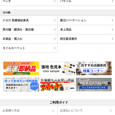
ベンチ
パラソル
その他
ナゼロ 医療福祉家具
衝立/パーテーション
受付棚・講演台・風呂桶
卓上用品
衣裳盆・屑入れ
特注家具製作
タイルカーペット
ご利用ガイド
お見積り方法
お支払いについて