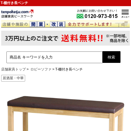
T-棚付き長ベンチ
店舗家具トップ
ロビーソファ
T-棚付き長ベンチ
居酒屋・中華