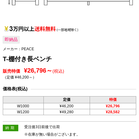
即納品
メーカー：
PEACE
T-棚付き長ベンチ
¥26,796～
販売特価
(税込)
（定価 ¥46,200～
）
価格表(税込)
定価
特価
W1000
¥46,200
¥26,796
W1200
¥49,280
¥28,582
受注後3日前後で出荷
納期
※在庫が無い場合がございます。