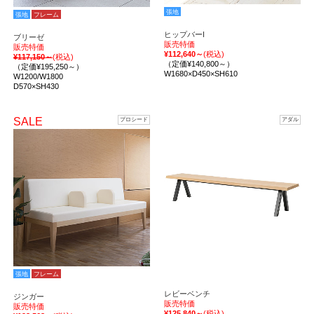
張地
張地
フレーム
ヒップバーI
ブリーゼ
販売特価
販売特価
¥112,640～
(税込)
¥117,150～
(税込)
（定価¥140,800～）
（定価¥195,250～）
W1680×D450×SH610
W1200/W1800
D570×SH430
SALE
プロシード
アダル
張地
フレーム
レビーベンチ
ジンガー
販売特価
販売特価
¥125,840～
(税込)