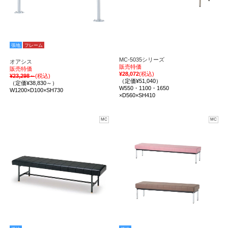
張地
フレーム
MC-5035シリーズ
オアシス
販売特価
販売特価
¥28,072
(税込)
¥23,298～
(税込)
（定価¥51,040）
（定価¥38,830～）
W550・1100・1650
W1200×D100×SH730
×D560×SH410
MC
MC