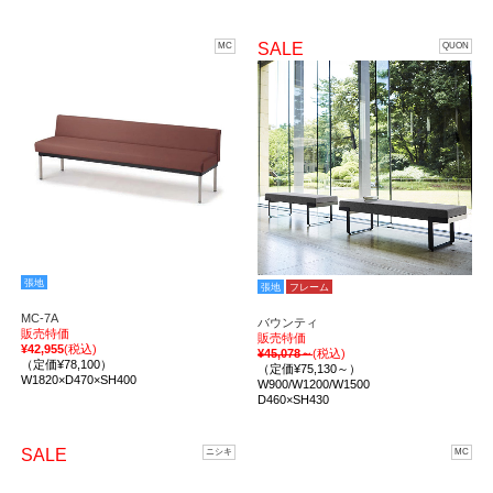
SALE
MC
QUON
張地
張地
フレーム
MC-7A
バウンティ
販売特価
販売特価
¥42,955
(税込)
¥45,078～
(税込)
（定価¥78,100）
（定価¥75,130～）
W1820×D470×SH400
W900/W1200/W1500
D460×SH430
SALE
ニシキ
MC