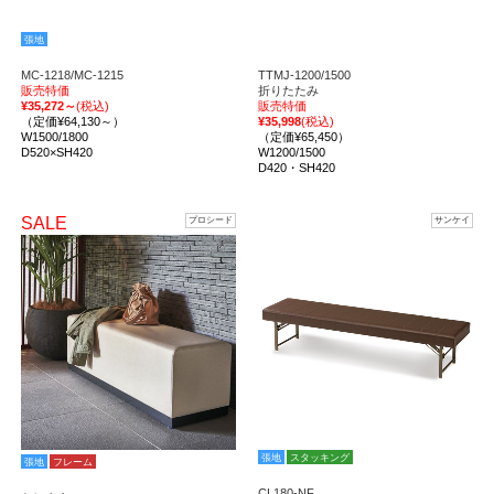
張地
MC-1218/MC-1215
TTMJ-1200/1500
販売特価
折りたたみ
¥35,272～
(税込)
販売特価
（定価¥64,130～）
¥35,998
(税込)
W1500/1800
（定価¥65,450）
D520×SH420
W1200/1500
D420・SH420
SALE
プロシード
サンケイ
張地
スタッキング
張地
フレーム
CL180-NF