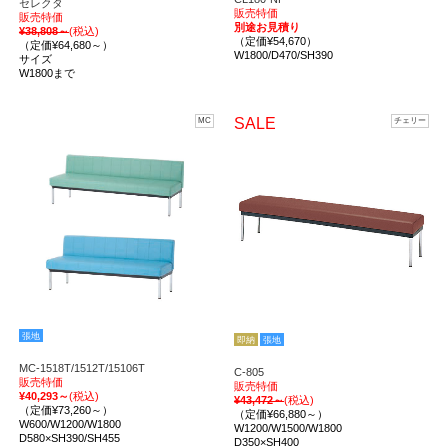
セレクタ
販売特価
販売特価
別途お見積り
¥38,808～
(税込)
（定価¥54,670）
（定価¥64,680～）
W1800/D470/SH390
サイズ
W1800まで
SALE
MC
チェリー
張地
即納
張地
MC-1518T/1512T/15106T
C-805
販売特価
販売特価
¥40,293～
(税込)
¥43,472～
(税込)
（定価¥73,260～）
（定価¥66,880～）
W600/W1200/W1800
W1200/W1500/W1800
D580×SH390/SH455
D350×SH400