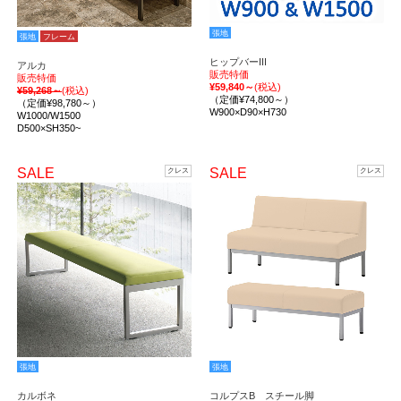
張地
張地
フレーム
ヒップバーIII
アルカ
販売特価
販売特価
¥59,840～
(税込)
¥59,268～
(税込)
（定価¥74,800～）
（定価¥98,780～）
W900×D90×H730
W1000/W1500
D500×SH350~
SALE
SALE
クレス
クレス
張地
張地
カルボネ
コルプスB スチール脚