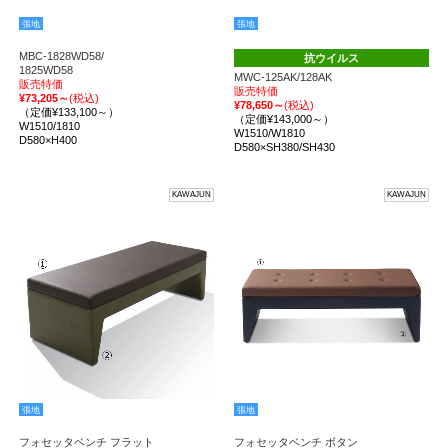
張地
張地
MBC-1828WD58/
抗ウイルス
1825WD58
MWC-125AK/128AK
販売特価
販売特価
¥73,205～
(税込)
¥78,650～
(税込)
（定価¥133,100～）
（定価¥143,000～）
W1510/1810
W1510/W1810
D580×H400
D580×SH380/SH430
KAWAJUN
KAWAJUN
張地
張地
フォセッタベンチ フラット
フォセッタベンチ ボタン