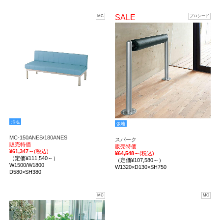
SALE
MC
プロシード
張地
張地
MC-150ANES/180ANES
スパーク
販売特価
販売特価
¥61,347～
(税込)
¥64,548～
(税込)
（定価¥111,540～）
（定価¥107,580～）
W1500/W1800
W1320×D130×SH750
D580×SH380
MC
MC