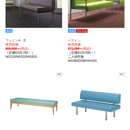
張地
張地
フレーム
フェミンA・B
バストン
販売特価
販売特価
¥65,868～
(税込)
¥71,269～
(税込)
（定価¥109,780～）
（定価¥129,580～）
W1210/W1510/W1810
二人掛肘無
W1080/D580/SH420
MC
MC