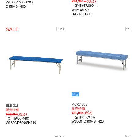
¥34,254～
(税込)
W1800/1500/1200
（定価¥57,090～）
D350×SH400
W1500/1800
D460×SH390
SALE
ニシキ
MC
張地
MC-1428S
ELB-318
販売特価
販売特価
¥31,884
(税込)
¥33,264
(税込)
（定価¥57,970）
（定価¥55,440）
W1800×D300×SH420
W1800/D390/SH410