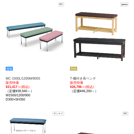
MC
peace
張地
即納
MC-1500L/1200M/900S
T-棚付き長ベンチ
販売特価
販売特価
¥21,417～
(税込)
¥26,796～
(税込)
（定価¥38,940～）
（定価¥46,200～）
W1500/1200/900
D300×SH350
サンケイ
MC