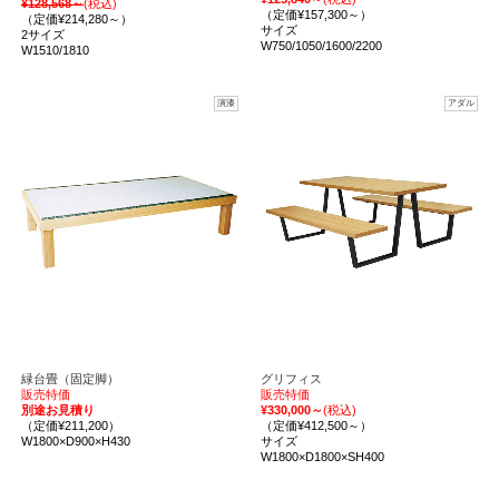
¥128,568～
(税込)
（定価¥157,300～）
（定価¥214,280～）
サイズ
2サイズ
W750/1050/1600/2200
W1510/1810
演漆
アダル
緑台畳（固定脚）
グリフィス
販売特価
販売特価
別途お見積り
¥330,000～
(税込)
（定価¥211,200）
（定価¥412,500～）
W1800×D900×H430
サイズ
W1800×D1800×SH400