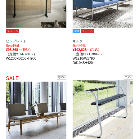
フレーム
張地
フレーム
ヒップレスト
キルク
販売特価
販売特価
¥98,868～
(税込)
¥102,828～
(税込)
（定価¥164,780～）
（定価¥171,380～）
W1230×D250×H980
W1210/W1790
D610×SH420
SALE
QUON
アダル