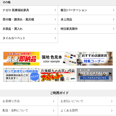
その他
ナゼロ 医療福祉家具
衝立/パーテーション
受付棚・講演台・風呂桶
卓上用品
衣裳盆・屑入れ
特注家具製作
タイルカーペット
ご利用ガイド
お見積り方法
お支払いについて
配送・送料について
よくある質問