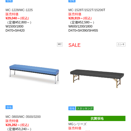
張地
張地
MC-1228/MC-1225
MC-1528T/1522T/15206
T
販売特価
販売特価
¥29,040～
(税込)
¥28,919～
(税込)
（定価¥52,800～）
（定価¥52,580～）
W1500/1800
W600/1200/1800
D470×SH420
D470×SH390/SH455
SALE
MC
ニシキ
張地
張地
スタッキング
MC-3800/MC-3500/3200
抗菌張地
販売特価
MGシリーズ
¥29,282～
(税込)
販売特価
（定価¥53,240～）