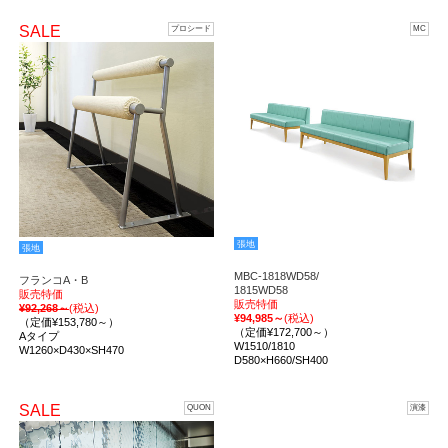
SALE
プロシード
MC
張地
張地
MBC-1818WD58/
フランコA・B
1815WD58
販売特価
販売特価
¥92,268～
(税込)
¥94,985～
(税込)
（定価¥153,780～）
（定価¥172,700～）
Aタイプ
W1510/1810
W1260×D430×SH470
D580×H660/SH400
SALE
QUON
演漆