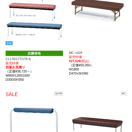
張地
MC-1428
抗菌張地
販売特価
CL176/177/178-A
¥27,528
(税込)
販売特価
（定価¥50,050）
別途お見積り
W1800
（定価¥38,720～）
D470×SH390
W900/1200/1500
D300/SH350
SALE
QUON
MC