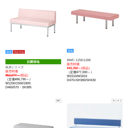
張地
張地
フレーム
MWC-125K/128K
抗菌張地
販売特価
ALBシリーズ
¥42,350～
(税込)
販売特価
（定価¥77,000～）
¥52,074～
(税込)
W1510/W1810
（定価¥86,790～）
D470×SH380/SH430
W1200/1500/1800
D460/570・SH385
MC
サンケイ