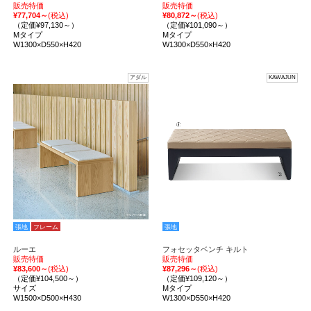
販売特価
販売特価
¥77,704～
(税込)
¥80,872～
(税込)
（定価¥97,130～）
（定価¥101,090～）
Mタイプ
Mタイプ
W1300×D550×H420
W1300×D550×H420
アダル
KAWAJUN
張地
フレーム
張地
ルーエ
フォセッタベンチ キルト
販売特価
販売特価
¥83,600～
(税込)
¥87,296～
(税込)
（定価¥104,500～）
（定価¥109,120～）
サイズ
Mタイプ
W1500×D500×H430
W1300×D550×H420