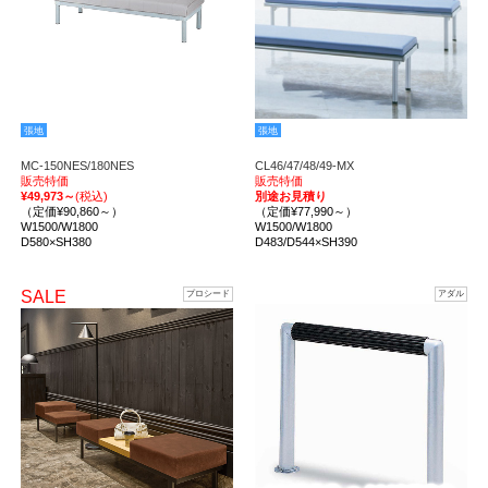
張地
張地
MC-150NES/180NES
CL46/47/48/49-MX
販売特価
販売特価
¥49,973～
(税込)
別途お見積り
（定価¥90,860～）
（定価¥77,990～）
W1500/W1800
W1500/W1800
D580×SH380
D483/D544×SH390
SALE
プロシード
アダル