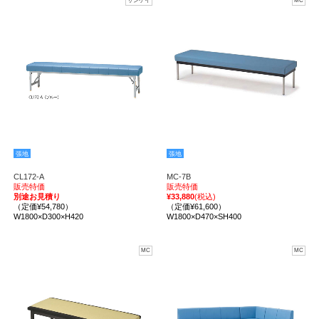
サンケイ
MC
張地
張地
CL172-A
MC-7B
販売特価
販売特価
別途お見積り
¥33,880
(税込)
（定価¥54,780）
（定価¥61,600）
W1800×D300×H420
W1800×D470×SH400
MC
MC