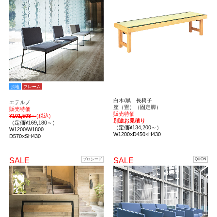
張地
フレーム
白木/黒 長椅子
エテルノ
座（畳）（固定脚）
販売特価
販売特価
¥101,508～
(税込)
別途お見積り
（定価¥169,180～）
（定価¥134,200～）
W1200/W1800
W1200×D450×H430
D570×SH430
SALE
SALE
プロシード
QUON