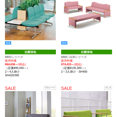
張地
張地
抗菌張地
抗菌張地
MRDシリーズ
MWC-1130シリーズ
販売特価
販売特価
¥64,636～
(税込)
¥74,415～
(税込)
（定価¥99,440～）
（定価¥135,300～）
2～4人掛け
2～3人掛け・SH400
SH420/395
SALE
SALE
プロシード
クレス