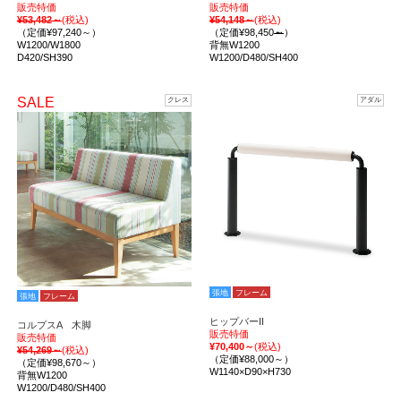
販売特価
販売特価
¥53,482～
(税込)
¥54,148～
(税込)
（定価¥97,240～）
（定価¥98,450
～
）
W1200/W1800
背無W1200
D420/SH390
W1200/D480/SH400
SALE
クレス
アダル
張地
フレーム
張地
フレーム
ヒップバーII
コルプスA 木脚
販売特価
販売特価
¥70,400～
(税込)
¥54,269～
(税込)
（定価¥88,000～）
（定価¥98,670～）
W1140×D90×H730
背無W1200
W1200/D480/SH400