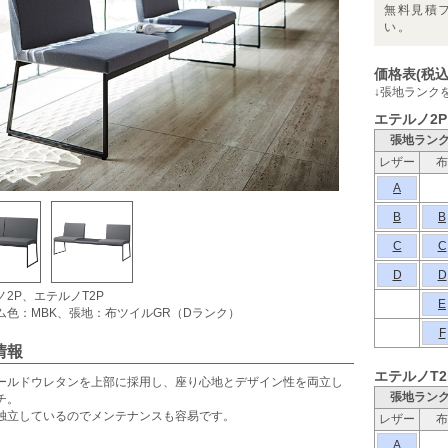
無料見積
い。
価格表(税込
↓張地ランク
エテルノ2P
張地ラン
レザー
布
A
B
B
C
C
D
D
ノ2P、エテルノT2P
E
ム色：MBK、張地：布ツイルGR（Dランク）
F
情報
エテルノT2
ールドウレタンを上部に採用し、座り心地とデザイン性を両立し
張地ラン
チ。
独立しているのでメンテナンスも容易です。
レザー
布
A