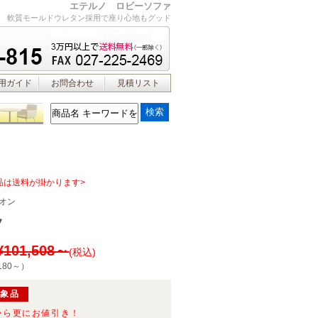
エテルノ ロビーソファ
軟質モールドウレタン採用で座り心地もグッド
用ガイド
お問合わせ
見積リスト
品は送料が掛かります>
オン
ノ
¥101,508～
(税込)
180～
）
対象品
から更にお値引き！