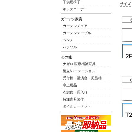
子供用椅子
サイズ
キッズコーナー
ガーデン家具
ガーデンチェア
ガーデンテーブル
ベンチ
パラソル
その他
ナゼロ 医療福祉家具
衝立/パーテーション
受付棚・講演台・風呂桶
卓上用品
衣裳盆・屑入れ
特注家具製作
タイルカーペット