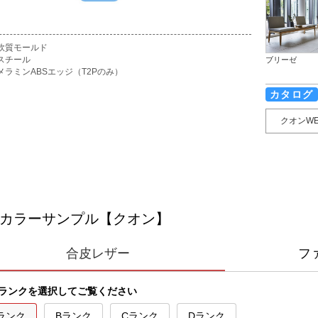
軟質モールド
スチール
ブリーゼ
メラミンABSエッジ（T2Pのみ）
カタログ
クオンW