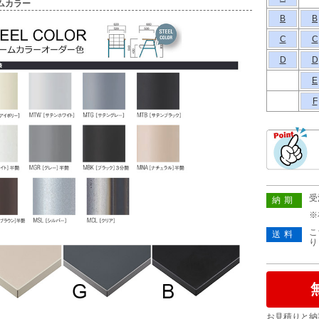
ムカラー
B
B
C
C
D
D
E
F
受
納期
※
こ
送料
り
お見積りと納