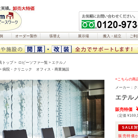
例
オーダー製作
張替え
展示場
搬入・組立
ご利
具トップ
ロビーソファ一覧
エテルノ
病院・クリニック
オフィス・商業施設
<こちらの商
メーカー：
ク
エテル
販売特価
（定価 ¥169,
SALE
販売特価