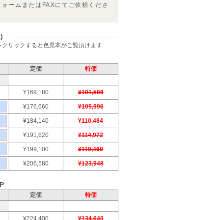
フォームまたはFAXにてご依頼くださ
)
をクリックすると色見本がご覧頂けます
ク
定価
特価
¥169,180
¥101,508
¥176,660
¥105,996
¥184,140
¥110,484
¥191,620
¥114,972
¥199,100
¥119,460
¥206,580
¥123,948
P
ク
定価
特価
¥224,400
¥134,640