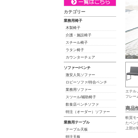
カテゴリー
業務用椅子
木製椅子
介護・施設椅子
スチール椅子
ラタン椅子
カウンターチェア
ソファー/ベンチ
激安人気ソファー
ロビーソファ/待合ベンチ
業務用ソファー
エテル
フレー
スツール/補助椅子
飲食店ベンチソファ
商品
特注（オーダー）ソファー
軟質モ
業務用テーブル
たベン
上部が
テーブル天板
特注天板