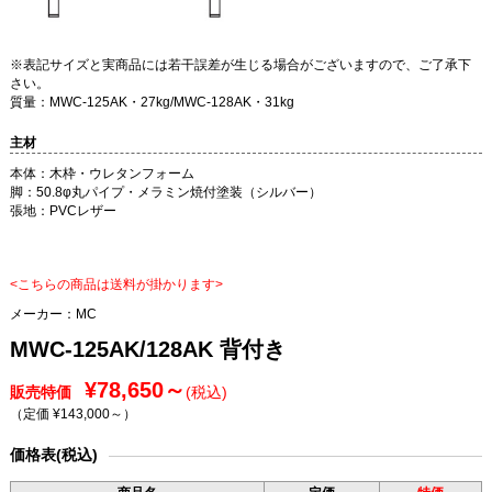
※表記サイズと実商品には若干誤差が生じる場合がございますので、ご了承下
さい。
質量：MWC-125AK・27kg/MWC-128AK・31kg
主材
本体：木枠・ウレタンフォーム
脚：50.8φ丸パイプ・メラミン焼付塗装（シルバー）
張地：PVCレザー
<こちらの商品は送料が掛かります>
メーカー：
MC
MWC-125AK/128AK 背付き
¥78,650～
販売特価
(税込)
（定価 ¥143,000～
）
価格表(税込)