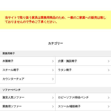
当サイトで取り扱う家具は業務用商品のため、一般のご家庭への販売は致し
ておりませんので予めご了承ください。
カテゴリー
業務用椅子
木製椅子
介護・施設椅子
スチール椅子
ラタン椅子
カウンターチェア
ソファー/ベンチ
激安人気ソファー
ロビーソファ/待合ベンチ
業務用ソファー
スツール/補助椅子