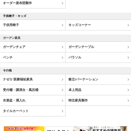
オーダー座布団製作
子供椅子・キッズ
子供用椅子
キッズコーナー
ガーデン家具
ガーデンチェア
ガーデンテーブル
ベンチ
パラソル
その他
ナゼロ 医療福祉家具
衝立/パーテーション
受付棚・講演台・風呂桶
卓上用品
衣裳盆・屑入れ
特注家具製作
タイルカーペット