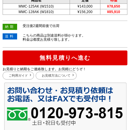
商品名
定価
特価
MWC-125AK (W1510)
¥143,000
¥78,650
MWC-128AK (W1810)
¥156,200
¥85,910
受注後2週間前後で出荷
納期
こちらの商品は別途送料が掛かります。
送料
料金は都度お見積り致します。
無料見積りへ進む
お見積りと納期をご連絡致します。お気軽にどうぞ！
ご利用ガイド
お見積方法について