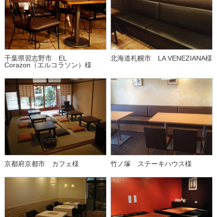
千葉県習志野市 EL
北海道札幌市 LA VENEZIANA様
Corazon（エルコラソン）様
京都府京都市 カフェ様
竹ノ塚 ステーキハウス様