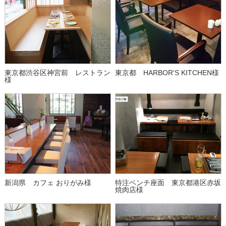
東京都渋谷区神宮前 レストラン
東京都 HARBOR'S KITCHEN様
様
新潟県 カフェ おりがみ様
特注ベンチ座面 東京都港区赤坂
焼肉店様