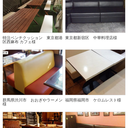
特注ベンチクッション 東京都港
東京都新宿区 中華料理店様
区西麻布 カフェ様
群馬県渋川市 おおぎやラーメン
福岡県福岡市 ケロムレスト様
様