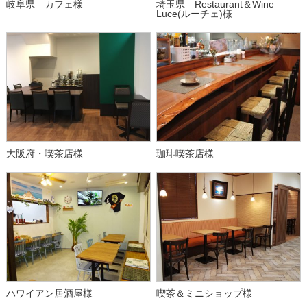
岐阜県 カフェ様
埼玉県 Restaurant＆Wine
Luce(ルーチェ)様
大阪府・喫茶店様
珈琲喫茶店様
ハワイアン居酒屋様
喫茶＆ミニショップ様