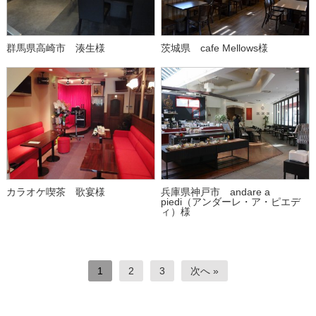
群馬県高崎市 湊生様
茨城県 cafe Mellows様
カラオケ喫茶 歌宴様
兵庫県神戸市 andare a
piedi（アンダーレ・ア・ピエデ
ィ）様
1
2
3
次へ »