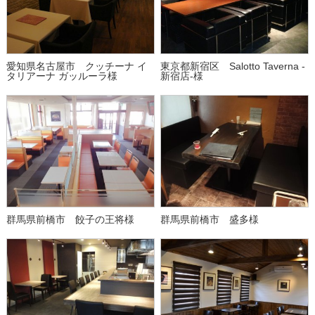
愛知県名古屋市 クッチーナ イ
東京都新宿区 Salotto Taverna -
タリアーナ ガッルーラ様
新宿店-様
群馬県前橋市 餃子の王将様
群馬県前橋市 盛多様