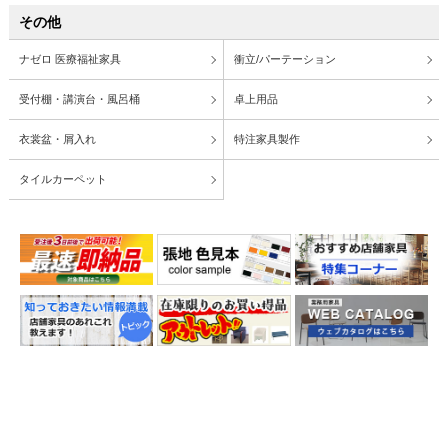
その他
ナゼロ 医療福祉家具
衝立/パーテーション
受付棚・講演台・風呂桶
卓上用品
衣裳盆・屑入れ
特注家具製作
タイルカーペット