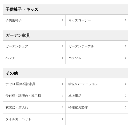
子供椅子・キッズ
子供用椅子
キッズコーナー
ガーデン家具
ガーデンチェア
ガーデンテーブル
ベンチ
パラソル
その他
ナゼロ 医療福祉家具
衝立/パーテーション
受付棚・講演台・風呂桶
卓上用品
衣裳盆・屑入れ
特注家具製作
タイルカーペット