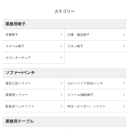
カテゴリー
業務用椅子
木製椅子
介護・施設椅子
スチール椅子
ラタン椅子
カウンターチェア
ソファー/ベンチ
激安人気ソファー
ロビーソファ/待合ベンチ
業務用ソファー
スツール/補助椅子
飲食店ベンチソファ
特注（オーダー）ソファー
業務用テーブル