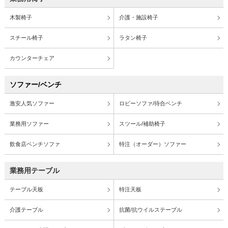
木製椅子
介護・施設椅子
スチール椅子
ラタン椅子
カウンターチェア
ソファー/ベンチ
激安人気ソファー
ロビーソファ/待合ベンチ
業務用ソファー
スツール/補助椅子
飲食店ベンチソファ
特注（オーダー）ソファー
業務用テーブル
テーブル天板
特注天板
介護テーブル
抗菌/抗ウイルステーブル