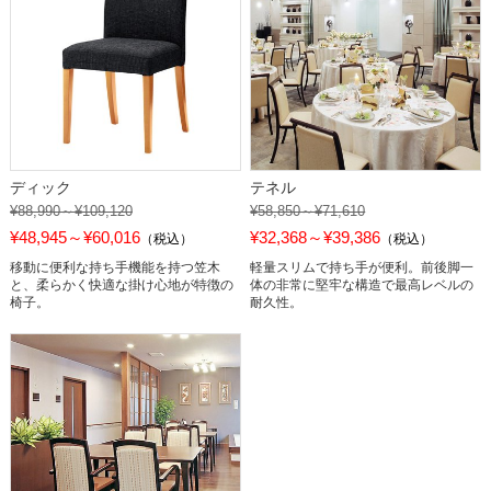
ディック
テネル
¥88,990～¥109,120
¥58,850～¥71,610
¥48,945～¥60,016
¥32,368～¥39,386
（税込）
（税込）
移動に便利な持ち手機能を持つ笠木
軽量スリムで持ち手が便利。前後脚一
と、柔らかく快適な掛け心地が特徴の
体の非常に堅牢な構造で最高レベルの
椅子。
耐久性。