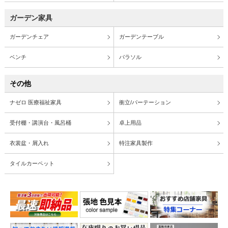
ガーデン家具
ガーデンチェア
ガーデンテーブル
ベンチ
パラソル
その他
ナゼロ 医療福祉家具
衝立/パーテーション
受付棚・講演台・風呂桶
卓上用品
衣裳盆・屑入れ
特注家具製作
タイルカーペット