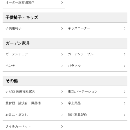
オーダー座布団製作
子供椅子・キッズ
子供用椅子
キッズコーナー
ガーデン家具
ガーデンチェア
ガーデンテーブル
ベンチ
パラソル
その他
ナゼロ 医療福祉家具
衝立/パーテーション
受付棚・講演台・風呂桶
卓上用品
衣裳盆・屑入れ
特注家具製作
タイルカーペット