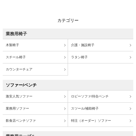
カテゴリー
業務用椅子
木製椅子
介護・施設椅子
スチール椅子
ラタン椅子
カウンターチェア
ソファー/ベンチ
激安人気ソファー
ロビーソファ/待合ベンチ
業務用ソファー
スツール/補助椅子
飲食店ベンチソファ
特注（オーダー）ソファー