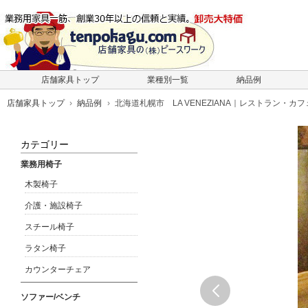
店舗家具トップ
業種別一覧
納品例
店舗家具トップ
納品例
北海道札幌市 LA VENEZIANA｜レストラン・カフ
カテゴリー
業務用椅子
木製椅子
介護・施設椅子
スチール椅子
ラタン椅子
カウンターチェア
ソファー/ベンチ