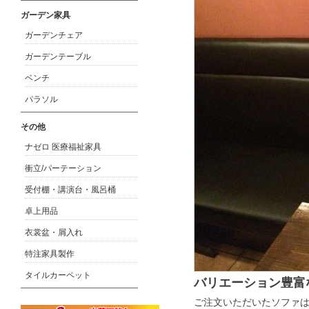
ガーデン家具
ガーデンチェア
ガーデンテーブル
ベンチ
パラソル
その他
ナゼロ 医療福祉家具
衝立/パーテーション
受付棚・講演台・風呂桶
卓上用品
衣裳盆・屑入れ
特注家具製作
タイルカーペット
バリエーション豊富
ご注文いただいたソファ