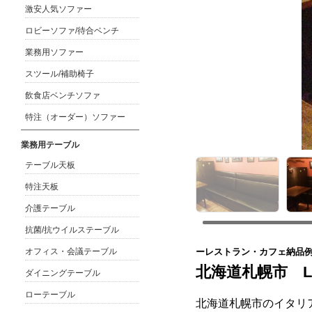
激安人気ソファー
ロビーソファ/待合ベンチ
業務用ソファー
スツール/補助椅子
飲食店ベンチソファ
特注（オーダー）ソファー
業務用テーブル
テーブル天板
特注天板
介護テーブル
抗菌/抗ウイルステーブル
ーレストラン・カフェ納品
オフィス・会議テーブル
北海道札幌市 LA 
ダイニングテーブル
ローテーブル
北海道札幌市のイタリア