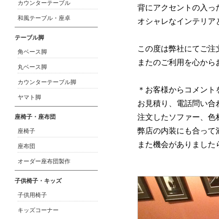
カウンターテーブル
背にアクセントの入っ
和風テーブル・座卓
オシャレなインテリア
テーブル脚
この度は弊社にてご注
角ベース脚
またのご利用を心から
丸ベース脚
カウンターテーブル脚
＊お客様からコメント
ヤマト脚
お見積り、電話問い合
注文したソファー、色
座椅子・座布団
弊店の内装にも合って
座椅子
また機会がありました
座布団
オーダー座布団製作
子供椅子・キッズ
子供用椅子
キッズコーナー