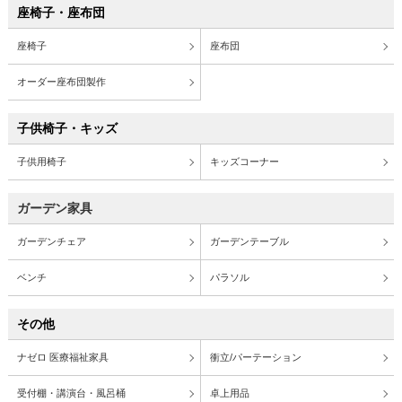
座椅子・座布団
座椅子
座布団
オーダー座布団製作
子供椅子・キッズ
子供用椅子
キッズコーナー
ガーデン家具
ガーデンチェア
ガーデンテーブル
ベンチ
パラソル
その他
ナゼロ 医療福祉家具
衝立/パーテーション
受付棚・講演台・風呂桶
卓上用品