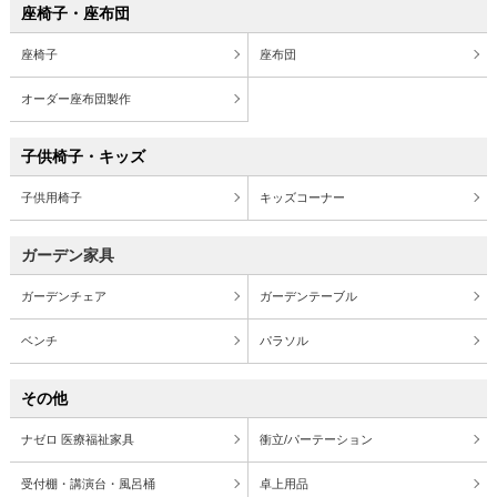
座椅子・座布団
座椅子
座布団
オーダー座布団製作
子供椅子・キッズ
子供用椅子
キッズコーナー
ガーデン家具
ガーデンチェア
ガーデンテーブル
ベンチ
パラソル
その他
ナゼロ 医療福祉家具
衝立/パーテーション
受付棚・講演台・風呂桶
卓上用品