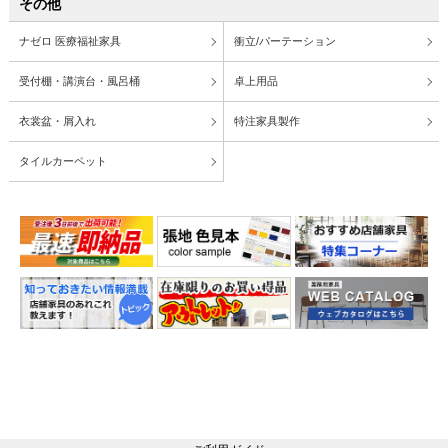
その他
ナゼロ 医療福祉家具
衝立/パーテーション
受付棚・講演台・風呂桶
卓上用品
衣裳盆・屑入れ
特注家具製作
タイルカーペット