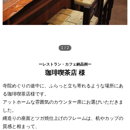
1
/
2
ーレストラン・カフェ納品例ー
珈琲喫茶店 様
寺院めぐりの途中に、ふらっと立ち寄れるような場所にあ
る珈琲喫茶店様です。
アットホームな雰囲気のカウンター席にお選びいただきま
した。
縄造りの座面とツガ焼仕上げのフレームは、机やカップの
質感と相まって、