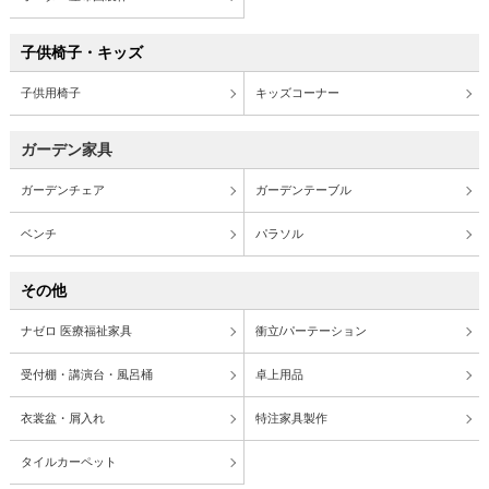
子供椅子・キッズ
子供用椅子
キッズコーナー
ガーデン家具
ガーデンチェア
ガーデンテーブル
ベンチ
パラソル
その他
ナゼロ 医療福祉家具
衝立/パーテーション
受付棚・講演台・風呂桶
卓上用品
衣裳盆・屑入れ
特注家具製作
タイルカーペット