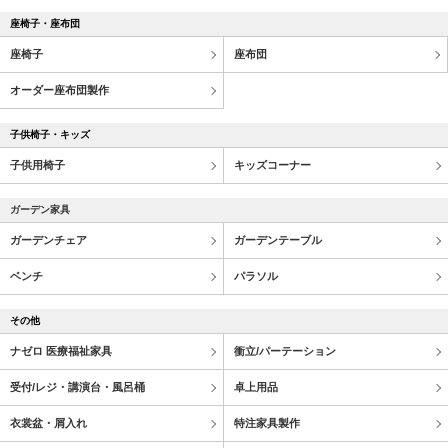
座椅子・座布団
座椅子
座布団
オーダー座布団製作
子供椅子・キッズ
子供用椅子
キッズコーナー
ガーデン家具
ガーデンチェア
ガーデンテーブル
ベンチ
パラソル
その他
ナゼロ 医療福祉家具
衝立/パーテーション
受付/レジ・講演台・風呂桶
卓上用品
衣裳盆・屑入れ
特注家具製作