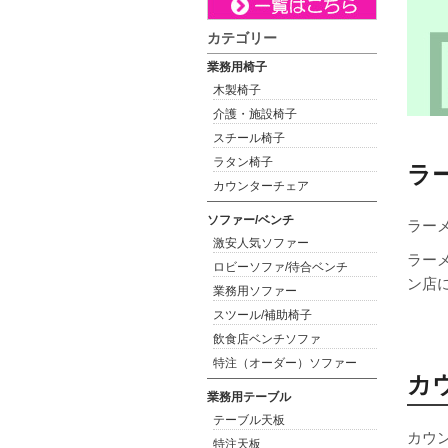
カテゴリー
業務用椅子
木製椅子
介護・施設椅子
スチール椅子
ラタン椅子
ラ
カウンターチェア
ソファー/ベンチ
ラー
激安人気ソファー
ラー
ロビーソファ/待合ベンチ
ン店
業務用ソファー
スツール/補助椅子
飲食店ベンチソファ
特注（オーダー）ソファー
カ
業務用テーブル
テーブル天板
カウ
特注天板