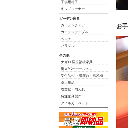
子供用椅子
キッズコーナー
ガーデン家具
お手
ガーデンチェア
ガーデンテーブル
ベンチ
パラソル
その他
ナゼロ 医療福祉家具
衝立/パーテーション
受付/レジ・講演台・風呂桶
卓上用品
衣裳盆・屑入れ
特注家具製作
タイルカーペット