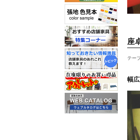
座
テー
幅広