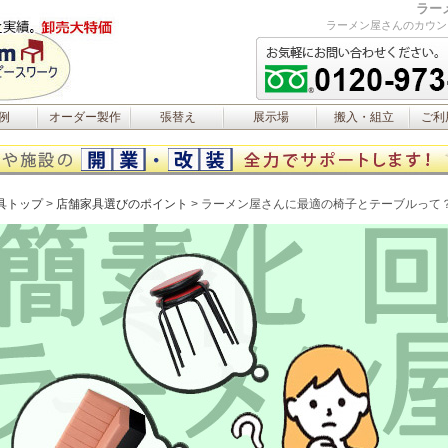
ラー
ラーメン屋さんのカウン
例
オーダー製作
張替え
展示場
搬入・組立
ご利
具トップ
>
店舗家具選びのポイント
>
ラーメン屋さんに最適の椅子とテーブルって