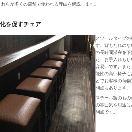
これらが多くの店舗で使われる理由を解説します。
化を促すチェア
スツールタイプの
す。背もたれのな
の長時間滞在を下
た、お手入れもし
容易いです。また
能性の高い椅子も
とでお客様の荷物
利点もあります。
スチール製のもの
の雰囲気や用途に
利点です。