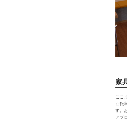
家
ここ
回転
す。
アプ