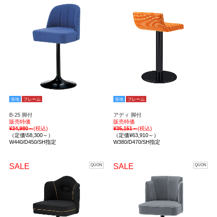
張地
フレーム
張地
フレーム
B-25 脚付
アディ 脚付
販売特価
販売特価
¥34,980～
(税込)
¥35,151～
(税込)
（定価\58,300～）
（定価¥63,910～）
W440/D450/SH指定
W380/D470/SH指定
SALE
SALE
QUON
QUON