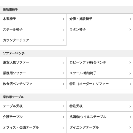
業務用椅子
木製椅子
介護・施設椅子
スチール椅子
ラタン椅子
カウンターチェア
ソファー/ベンチ
激安人気ソファー
ロビーソファ/待合ベンチ
業務用ソファー
スツール/補助椅子
飲食店ベンチソファ
特注（オーダー）ソファー
業務用テーブル
テーブル天板
特注天板
介護テーブル
抗菌/抗ウイルステーブル
オフィス・会議テーブル
ダイニングテーブル