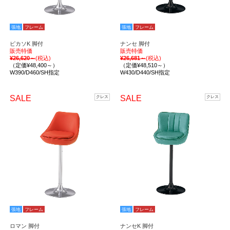
張地
フレーム
張地
フレーム
ピカソK 脚付
ナンセ 脚付
販売特価
販売特価
¥26,620～
(税込)
¥26,681～
(税込)
（定価¥48,400～）
（定価¥48,510～）
W390/D460/SH指定
W430/D440/SH指定
SALE
SALE
クレス
クレス
張地
フレーム
張地
フレーム
ロマン 脚付
ナンセK 脚付