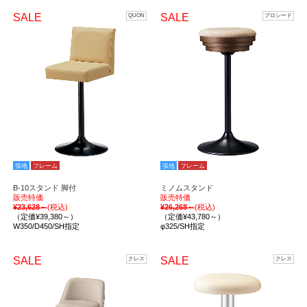
SALE
SALE
QUON
プロシード
張地
フレーム
張地
フレーム
B-10スタンド 脚付
ミノムスタンド
販売特価
販売特価
¥23,628～
(税込)
¥26,268～
(税込)
（定価¥39,380～）
（定価¥43,780～）
W350/D450/SH指定
φ325/SH指定
SALE
SALE
クレス
クレス