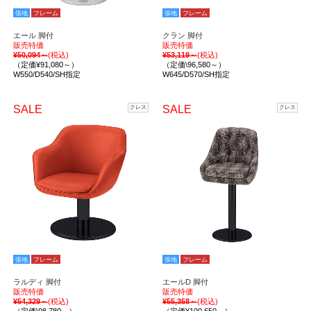
張地
フレーム
張地
フレーム
エール 脚付
クラン 脚付
販売特価
販売特価
¥50,094～
(税込)
¥53,119～
(税込)
（定価¥91,080～）
（定価\96,580～）
W550/D540/SH指定
W645/D570/SH指定
SALE
SALE
クレス
クレス
張地
フレーム
張地
フレーム
ラルディ 脚付
エールD 脚付
販売特価
販売特価
¥54,329～
(税込)
¥55,358～
(税込)