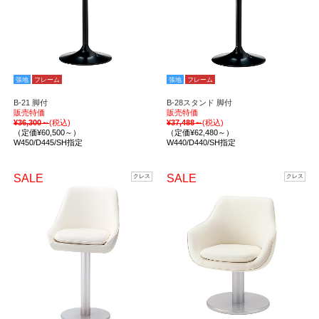
張地
フレーム
張地
フレーム
B-21 脚付
B-28スタンド 脚付
販売特価
販売特価
¥36,300～
(税込)
¥37,488～
(税込)
（定価¥60,500～）
（定価¥62,480～）
W450/D445/SH指定
W440/D440/SH指定
SALE
SALE
クレス
クレス