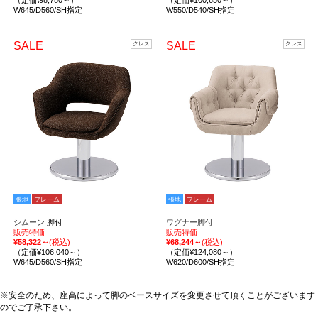
（定価\98,780～）
（定価¥100,650～）
W645/D560/SH指定
W550/D540/SH指定
SALE
SALE
クレス
クレス
張地
フレーム
張地
フレーム
シムーン
脚付
ワグナー脚付
販売特価
販売特価
¥58,322～
(税込)
¥68,244～
(税込)
（定価¥106,040～）
（定価¥124,080～）
W645/D560/SH指定
W620/D600/SH指定
※安全のため、座高によって脚のベースサイズを変更させて頂くことがございます
のでご了承下さい。