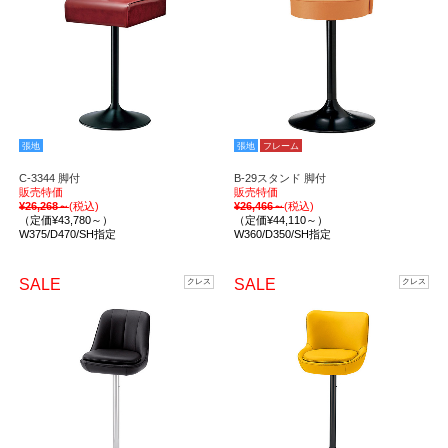
張地
張地
フレーム
C-3344 脚付
B-29スタンド 脚付
販売特価
販売特価
¥26,268～
(税込)
¥26,466～
(税込)
（定価¥43,780～）
（定価¥44,110～）
W375/D470/SH指定
W360/D350/SH指定
SALE
SALE
クレス
クレス