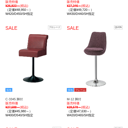
販売特価
販売特価
¥26,923～
(税込)
¥27,346～
(税込)
（定価¥48,950～）
（定価¥49,720～）
W420/D450/SH指定
W430/D440/SH指定
SALE
SALE
プロシード
QUON
張地
張地
フレーム
C-3345 脚付
M-12 脚付
販売特価
販売特価
¥27,588～
(税込)
¥28,578～
(税込)
（定価¥45,980～）
（定価\47,630～）
W400/D540/SH指定
W420/D465/SH指定