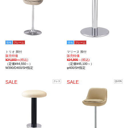
張地
フレーム
張地
フレーム
トリオ 脚付
マリーヌ 脚付
販売特価
販売特価
¥24,503～
(税込)
¥24,805
～(税込)
（定価¥44,550～）
（定価¥45,100～）
W390/D400/SH指定
φ400/SH指定
SALE
SALE
クレス
QUON