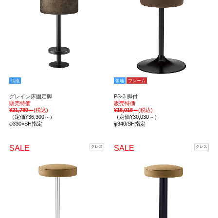
張地
張地
フレーム
グレイン床固定脚
PS-3 脚付
販売特価
販売特価
¥21,780～
(税込)
¥18,018～
(税込)
（定価¥36,300～）
（定価¥30,030～）
φ330×SH指定
φ340/SH指定
SALE
SALE
クレス
クレス