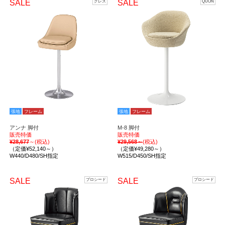
SALE
SALE
クレス
QUON
張地
フレーム
張地
フレーム
アンナ 脚付
M-8 脚付
販売特価
販売特価
¥28,677
～(税込)
¥29,568～
(税込)
（定価¥52,140～）
（定価¥49,280～）
W440/D480/SH指定
W515/D450/SH指定
SALE
SALE
プロシード
プロシード