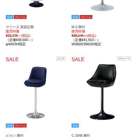
張地
フレーム
張地
フレーム
マリーヌ 床固定脚
M-2 脚付
販売特価
販売特価
¥21,175
～(税込)
¥25,146～
(税込)
（定価¥38,500～）
（定価¥41,910～）
φ400/SH指定
W380/D390/SH指定
SALE
SALE
クレス
プロシード
張地
フレーム
張地
ピカソ 脚付
C-3348 脚付