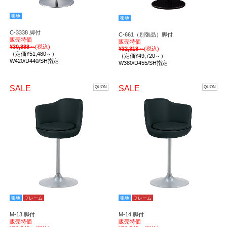
張地
張地
C-3338 脚付
C-661（別張品）脚付
販売特価
販売特価
¥30,888～
(税込)
¥32,318～
(税込)
（定価¥51,480～）
（定価¥49,720～）
W420/D440/SH指定
W380/D455/SH指定
SALE
SALE
QUON
QUON
張地
フレーム
張地
フレーム
M-13 脚付
M-14 脚付
販売特価
販売特価