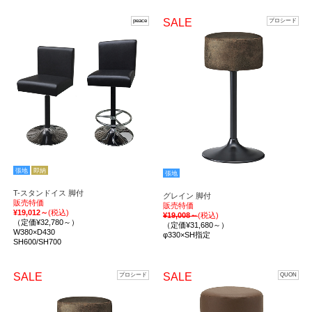
SALE
peace
プロシード
張地
即納
張地
T-スタンドイス 脚付
グレイン 脚付
販売特価
販売特価
¥19,012～
(税込)
¥19,008～
(税込)
（定価¥32,780～）
（定価¥31,680～）
W380×D430
φ330×SH指定
SH600/SH700
SALE
SALE
プロシード
QUON