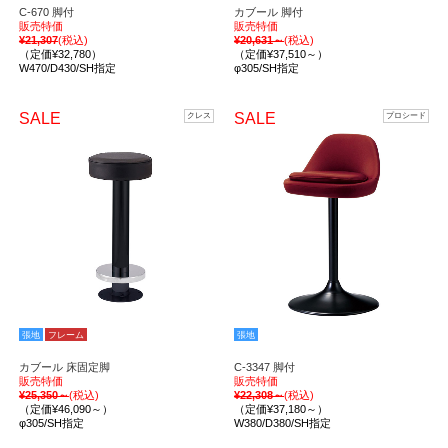
C-670 脚付
カブール 脚付
販売特価
販売特価
¥21,307
(税込)
¥20,631～
(税込)
（定価¥32,780）
（定価¥37,510～）
W470/D430/SH指定
φ305/SH指定
SALE
SALE
クレス
プロシード
張地
フレーム
張地
カブール 床固定脚
C-3347 脚付
販売特価
販売特価
¥25,350～
(税込)
¥22,308～
(税込)
（定価¥46,090～）
（定価¥37,180～）
φ305/SH指定
W380/D380/SH指定