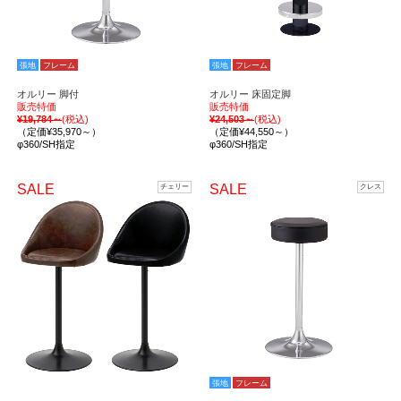
張地
フレーム
張地
フレーム
オルリー 脚付
オルリー 床固定脚
販売特価
販売特価
¥19,784～
(税込)
¥24,503～
(税込)
（定価¥35,970～）
（定価¥44,550～）
φ360/SH指定
φ360/SH指定
SALE
SALE
チェリー
クレス
張地
フレーム