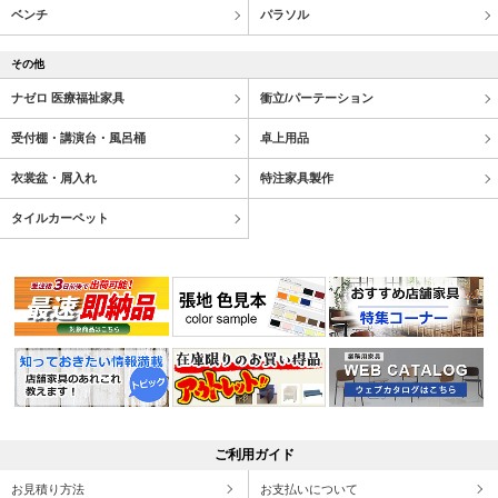
ベンチ
パラソル
その他
ナゼロ 医療福祉家具
衝立/パーテーション
受付棚・講演台・風呂桶
卓上用品
衣裳盆・屑入れ
特注家具製作
タイルカーペット
ご利用ガイド
お見積り方法
お支払いについて