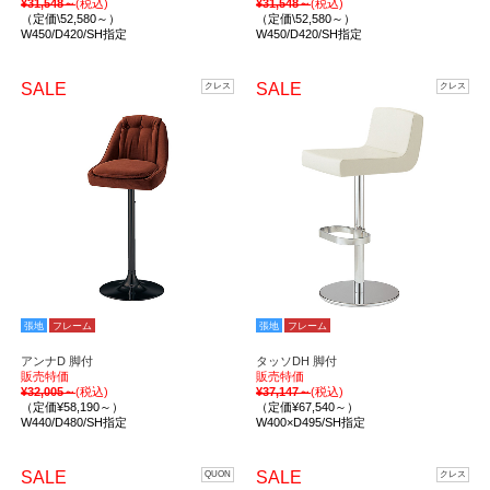
¥31,548～
(税込)
¥31,548～
(税込)
（定価\52,580～）
（定価\52,580～）
W450/D420/SH指定
W450/D420/SH指定
SALE
SALE
クレス
クレス
張地
フレーム
張地
フレーム
アンナD 脚付
タッソDH 脚付
販売特価
販売特価
¥32,005～
(税込)
¥37,147～
(税込)
（定価¥58,190～）
（定価¥67,540～）
W440/D480/SH指定
W400×D495/SH指定
SALE
SALE
QUON
クレス