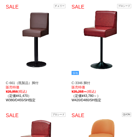
SALE
SALE
チェリー
プロシード
張地
C-661（既製品）脚付
C-3346 脚付
販売特価
販売特価
¥26,956
(税込)
¥26,268～
(税込)
（定価¥41,470）
（定価¥43,780～）
W380/D455/SH指定
W420/D480/SH指定
SALE
SALE
プロシード
QUON