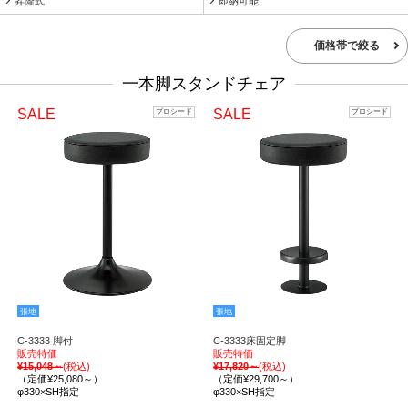
昇降式
即納可能
価格帯で絞る
一本脚スタンドチェア
SALE
SALE
プロシード
プロシード
張地
張地
C-3333 脚付
C-3333床固定脚
販売特価
販売特価
¥15,048～
(税込)
¥17,820～
(税込)
（定価¥25,080～）
（定価¥29,700～）
φ330×SH指定
φ330×SH指定