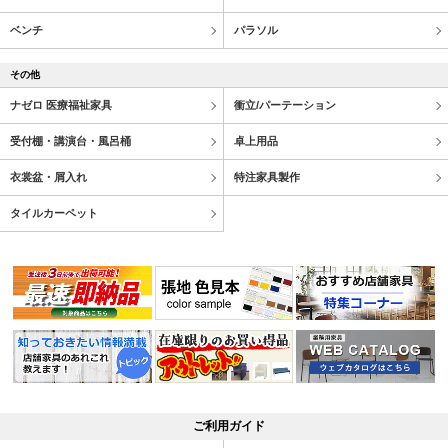
ベンチ
パラソル
その他
ナゼロ 医療福祉家具
衝立/パーテーション
受付棚・講演台・風呂桶
卓上用品
衣裳盆・屑入れ
特注家具製作
タイルカーペット
ご利用ガイド