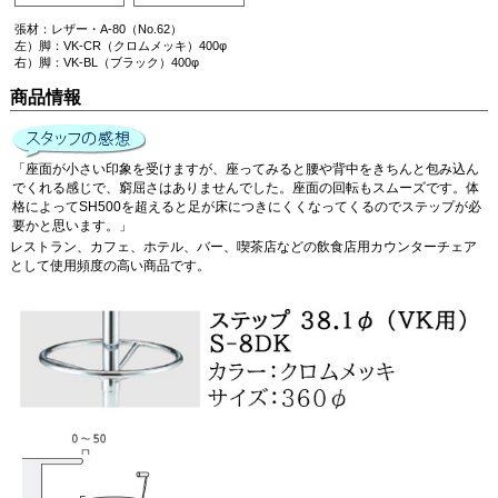
張材：レザー・A-80（No.62）
左）脚：VK-CR（クロムメッキ）400φ
右）脚：VK-BL（ブラック）400φ
商品情報
「座面が小さい印象を受けますが、座ってみると腰や背中をきちんと包み込ん
でくれる感じで、窮屈さはありませんでした。座面の回転もスムーズです。体
格によってSH500を超えると足が床につきにくくなってくるのでステップが必
要かと思います。」
レストラン、カフェ、ホテル、バー、喫茶店などの飲食店用カウンターチェア
として使用頻度の高い商品です。