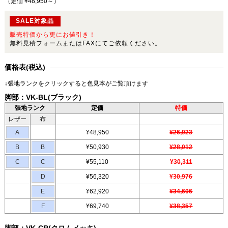
（定価 ¥48,950～
）
SALE対象品
販売特価から更にお値引き！
無料見積フォームまたはFAXにてご依頼ください。
価格表(税込)
↓張地ランクをクリックすると色見本がご覧頂けます
脚部：VK-BL(ブラック)
張地ランク
定価
特価
レザー
布
A
¥48,950
¥26,923
B
B
¥50,930
¥28,012
C
C
¥55,110
¥30,311
D
¥56,320
¥30,976
E
¥62,920
¥34,606
F
¥69,740
¥38,357
脚部：VK-CR(クロムメッキ)