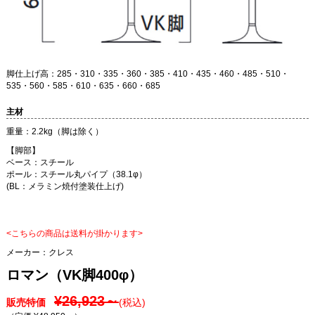
脚仕上げ高：285・310・335・360・385・410・435・460・485・510・
535・560・585・610・635・660・685
主材
重量：2.2kg（脚は除く）
【脚部】
ベース：スチール
ポール：スチール丸パイプ（38.1φ）
(BL：メラミン焼付塗装仕上げ)
<こちらの商品は送料が掛かります>
メーカー：
クレス
ロマン（VK脚400φ）
¥26,923～
販売特価
(税込)