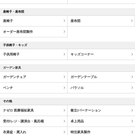
座椅子・座布団
座椅子
座布団
オーダー座布団製作
子供椅子・キッズ
子供用椅子
キッズコーナー
ガーデン家具
ガーデンチェア
ガーデンテーブル
ベンチ
パラソル
その他
ナゼロ 医療福祉家具
衝立/パーテーション
受付/レジ・講演台・風呂桶
卓上用品
衣裳盆・屑入れ
特注家具製作