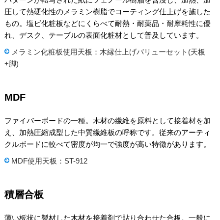
圧して熱硬化性のメラミン樹脂でコーティング仕上げを施した
もの。塩ビ化粧板などにくらべて耐熱・耐薬品・耐摩耗性に優
れ、デスク、テーブルの表面化粧材として普及しています。
メラミン化粧板使用天板：木縁仕上げバリューセット(天板
+脚)
MDF
ファイバーボードの一種。木材の繊維を原料として接着材を加
え、加熱圧縮成型した中質繊維板の呼称です。従来のアーティ
クルボードに較べて密度が均一で強度が高い特徴があります。
MDF使用天板：ST-912
積層合板
薄い板状に製材した木材を接着剤で貼り合わせた合板。一般に