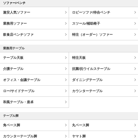
ソファー/ベンチ
激安人気ソファー
ロビーソファ/待合ベンチ
業務用ソファー
スツール/補助椅子
飲食店ベンチソファ
特注（オーダー）ソファー
業務用テーブル
テーブル天板
特注天板
介護テーブル
抗菌/抗ウイルステーブル
オフィス・会議テーブル
ダイニングテーブル
ロー/サイドテーブル
カウンターテーブル
和風テーブル・座卓
テーブル脚
角ベース脚
丸ベース脚
カウンターテーブル脚
ヤマト脚