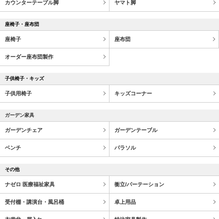
カウンターテーブル脚
ヤマト脚
座椅子・座布団
座椅子
座布団
オーダー座布団製作
子供椅子・キッズ
子供用椅子
キッズコーナー
ガーデン家具
ガーデンチェア
ガーデンテーブル
ベンチ
パラソル
その他
ナゼロ 医療福祉家具
衝立/パーテーション
受付棚・講演台・風呂桶
卓上用品