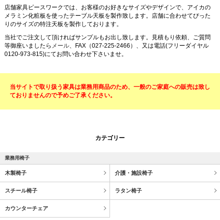
店舗家具ピースワークでは、お客様のお好きなサイズやデザインで、アイカの
メラミン化粧板を使ったテーブル天板を製作致します。店舗に合わせてぴった
りのサイズの特注天板を製作しております。
当社でご注文して頂ければサンプルもお出し致します。見積もり依頼、ご質問
等御座いましたら
メール
、FAX（027-225-2466）、又は電話(フリーダイヤル
0120-973-815)にてお問い合わせ下さいませ。
当サイトで取り扱う家具は業務用商品のため、一般のご家庭への販売は致し
ておりませんので予めご了承ください。
カテゴリー
業務用椅子
木製椅子
介護・施設椅子
スチール椅子
ラタン椅子
カウンターチェア