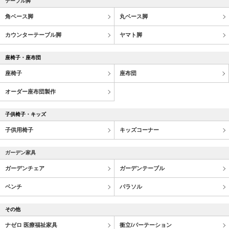
テーブル脚
角ベース脚
丸ベース脚
カウンターテーブル脚
ヤマト脚
座椅子・座布団
座椅子
座布団
オーダー座布団製作
子供椅子・キッズ
子供用椅子
キッズコーナー
ガーデン家具
ガーデンチェア
ガーデンテーブル
ベンチ
パラソル
その他
ナゼロ 医療福祉家具
衝立/パーテーション