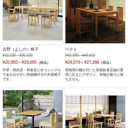
吉野（よしの）椅子
ベクト
¥32,230～¥35,530
¥43,780～¥49,610
¥20,950～¥23,095
¥24,079～¥27,286
（税込）
（税込）
中華・焼肉店・和食店に合うシンプル
荷物用の棚が付いた和風飲食店舗の要
であわせやすい荷物棚付きの木製椅子
求に応えたデザイン、荷物が後ろに落
です。
ちません。