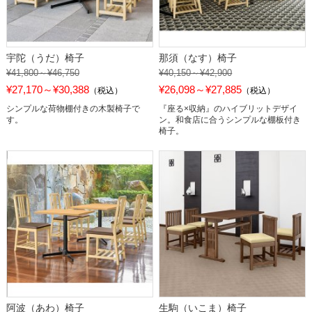
宇陀（うだ）椅子
那須（なす）椅子
¥41,800～¥46,750
¥40,150～¥42,900
¥27,170～¥30,388
¥26,098～¥27,885
（税込）
（税込）
シンプルな荷物棚付きの木製椅子で
『座る×収納』のハイブリットデザイ
す。
ン。和食店に合うシンプルな棚板付き
椅子。
阿波（あわ）椅子
生駒（いこま）椅子