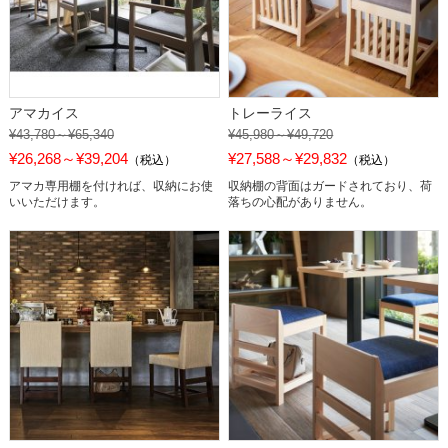
アマカイス
トレーライス
¥43,780～¥65,340
¥45,980～¥49,720
¥26,268～¥39,204
¥27,588～¥29,832
（税込）
（税込）
アマカ専用棚を付ければ、収納にお使
収納棚の背面はガードされており、荷
いいただけます。
落ちの心配がありません。