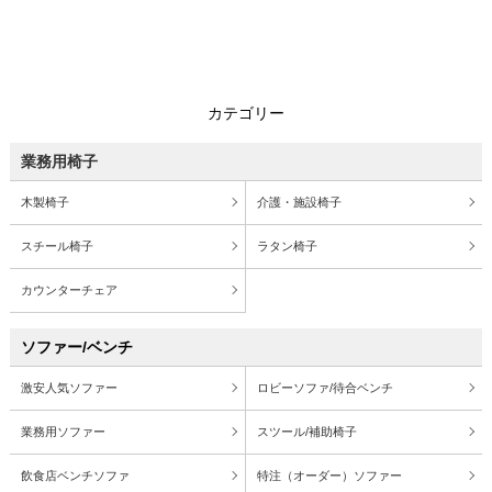
カテゴリー
業務用椅子
木製椅子
介護・施設椅子
スチール椅子
ラタン椅子
カウンターチェア
ソファー/ベンチ
激安人気ソファー
ロビーソファ/待合ベンチ
業務用ソファー
スツール/補助椅子
飲食店ベンチソファ
特注（オーダー）ソファー