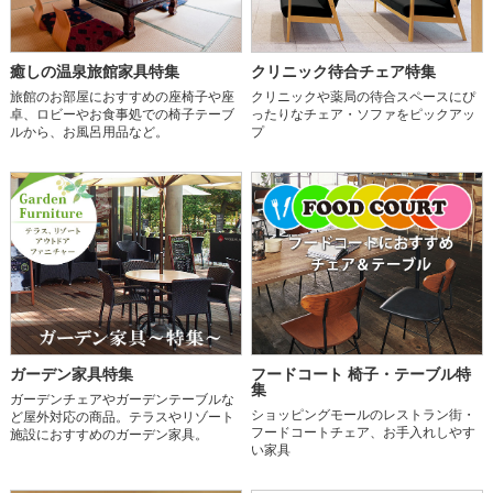
癒しの温泉旅館家具特集
クリニック待合チェア特集
旅館のお部屋におすすめの座椅子や座
クリニックや薬局の待合スペースにぴ
卓、ロビーやお食事処での椅子テーブ
ったりなチェア・ソファをピックアッ
ルから、お風呂用品など。
プ
ガーデン家具特集
フードコート 椅子・テーブル特
集
ガーデンチェアやガーデンテーブルな
ショッピングモールのレストラン街・
ど屋外対応の商品。テラスやリゾート
フードコートチェア、お手入れしやす
施設におすすめのガーデン家具。
い家具