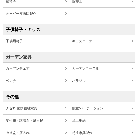
座椅子
座布団
オーダー座布団製作
子供椅子・キッズ
子供用椅子
キッズコーナー
ガーデン家具
ガーデンチェア
ガーデンテーブル
ベンチ
パラソル
その他
ナゼロ 医療福祉家具
衝立/パーテーション
受付棚・講演台・風呂桶
卓上用品
衣裳盆・屑入れ
特注家具製作