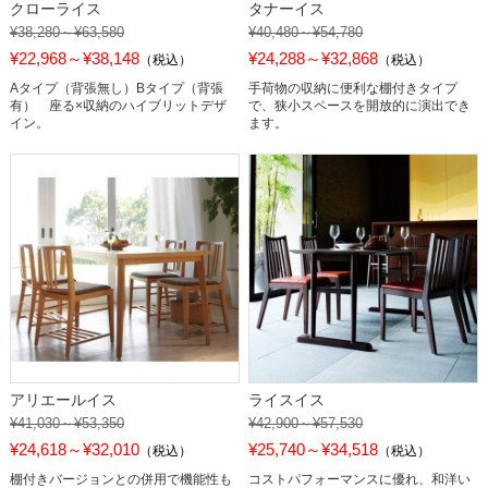
クローライス
タナーイス
¥38,280～¥63,580
¥40,480～¥54,780
¥22,968～¥38,148
¥24,288～¥32,868
（税込）
（税込）
Aタイプ（背張無し）Bタイプ（背張
手荷物の収納に便利な棚付きタイプ
有） 座る×収納のハイブリットデザ
で、狭小スペースを開放的に演出でき
イン。
ます。
アリエールイス
ライスイス
¥41,030～¥53,350
¥42,900～¥57,530
¥24,618～¥32,010
¥25,740～¥34,518
（税込）
（税込）
棚付きバージョンとの併用で機能性も
コストパフォーマンスに優れ、和洋い