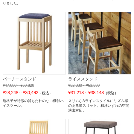
りました。
バーチースタンド
ライススタンド
¥47,080～¥50,820
¥52,030～¥63,580
¥28,248～¥30,492
¥31,218～¥38,148
（税込）
（税込）
縦格子が特徴の背もたれのない棚付ハ
スリムなAラインスタイルにリズム感
イスツール。
のある縦スリット。和洋いずれの空間
演出対応。