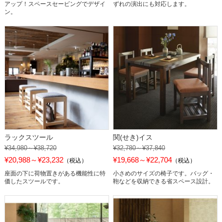
アップ！スペースセービングでデザイ
ずれの演出にも対応します。
ン。
ラックスツール
関(せき)イス
¥34,980～¥38,720
¥32,780～¥37,840
¥20,988～¥23,232
¥19,668～¥22,704
（税込）
（税込）
座面の下に荷物置きがある機能性に特
小さめのサイズの椅子です。バッグ・
価したスツールです。
鞄などを収納できる省スペース設計。