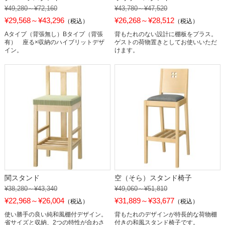
¥49,280～¥72,160
¥43,780～¥47,520
¥29,568～¥43,296
¥26,268～¥28,512
（税込）
（税込）
Aタイプ（背張無し）Bタイプ（背張
背もたれのない設計に棚板をプラス。
有） 座る×収納のハイブリットデザ
ゲストの荷物置きとしてお使いいただ
イン。
けます。
関スタンド
空（そら）スタンド椅子
¥38,280～¥43,340
¥49,060～¥51,810
¥22,968～¥26,004
¥31,889～¥33,677
（税込）
（税込）
使い勝手の良い純和風棚付デザイン。
背もたれのデザインが特長的な荷物棚
省サイズと収納、2つの特性が合わさ
付きの和風スタンド椅子です。