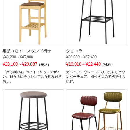
那須（なす）スタンド椅子
ショコラ
¥43,230～¥45,980
¥30,030～¥37,400
¥28,100～¥29,887
¥18,018～¥22,440
（税込）
（税込）
『座る×収納』のハイブリットデザイ
カジュアルなシーンにぴったりなカウ
ン。和食店に合うシンプルな棚板付き
ンターチェア、棚付きなので機能性も
椅子。
抜群。