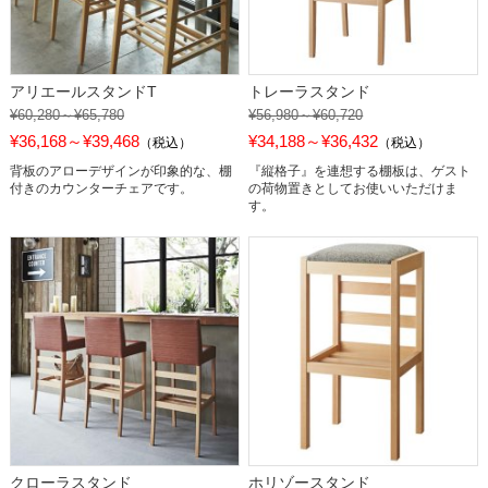
アリエールスタンドT
トレーラスタンド
¥60,280～¥65,780
¥56,980～¥60,720
¥36,168～¥39,468
¥34,188～¥36,432
（税込）
（税込）
背板のアローデザインが印象的な、棚
『縦格子』を連想する棚板は、ゲスト
付きのカウンターチェアです。
の荷物置きとしてお使いいただけま
す。
クローラスタンド
ホリゾースタンド