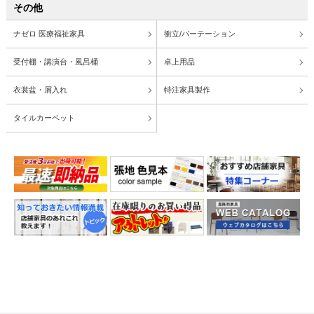
その他
ナゼロ 医療福祉家具
衝立/パーテーション
受付棚・講演台・風呂桶
卓上用品
衣裳盆・屑入れ
特注家具製作
タイルカーペット