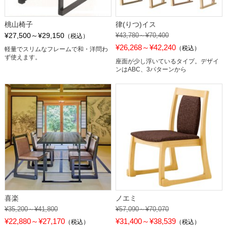
桃山椅子
律(りつ)イス
¥27,500～¥29,150
¥43,780～¥70,400
（税込）
¥26,268～¥42,240
（税込）
軽量でスリムなフレームで和・洋問わ
ず使えます。
座面が少し浮いているタイプ。デザイ
ンはABC、3パターンから
喜楽
ノエミ
¥35,200～¥41,800
¥57,090～¥70,070
¥22,880～¥27,170
¥31,400～¥38,539
（税込）
（税込）