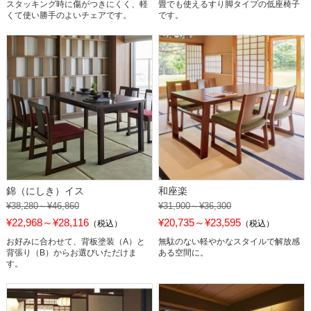
スタッキング時に傷がつきにくく、軽
畳でも使えるすり脚タイプの低座椅子
くて使い勝手のよいチェアです。
です。
錦（にしき）イス
和座楽
¥38,280～¥46,860
¥31,900～¥36,300
¥22,968～¥28,116
¥20,735～¥23,595
（税込）
（税込）
お好みに合わせて、背板塗装（A）と
無駄のない軽やかなスタイルで解放感
背張り（B）からお選びいただけま
ある空間に。
す。