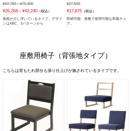
¥43,780～¥70,400
¥27,500
¥26,268～¥42,240
¥17,875
（税込）
（税込）
座面が少し浮いているタイプ。デザイ
即納可能 座敷で使用可能な和風チェ
ンはABC、3パターンから
ア。
座敷用椅子（背張地タイプ）
こちらは背もたれ部分も張り仕上げが施されているタイプです。