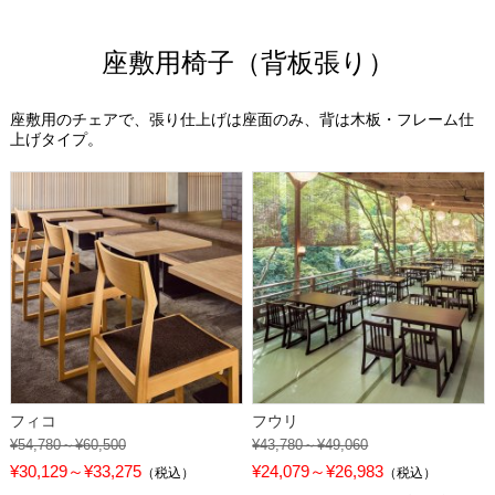
座敷用椅子（背板張り）
座敷用のチェアで、張り仕上げは座面のみ、背は木板・フレーム仕
上げタイプ。
フィコ
フウリ
¥54,780～¥60,500
¥43,780～¥49,060
¥30,129～¥33,275
¥24,079～¥26,983
（税込）
（税込）