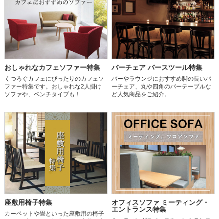
おしゃれなカフェソファー特集
バーチェア バースツール特集
くつろぐカフェにぴったりのカフェソ
バーやラウンジにおすすめ脚の長いバ
ファー特集です。おしゃれな2人掛け
ーチェア、丸や四角のバーテーブルな
ソファや、ベンチタイプも！
ど人気商品をご紹介。
座敷用椅子特集
オフィスソファ ミーティング・
エントランス特集
カーペットや畳といった座敷用の椅子