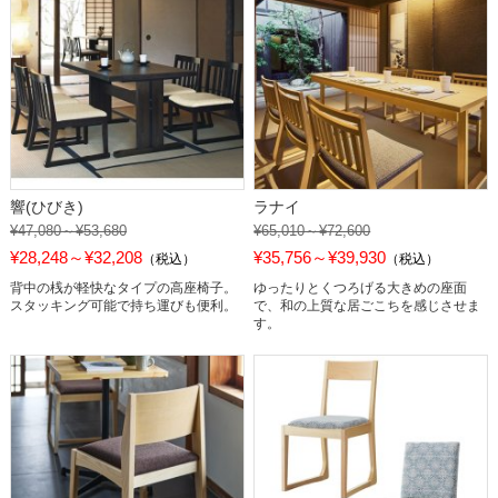
響(ひびき)
ラナイ
¥47,080～¥53,680
¥65,010～¥72,600
¥28,248～¥32,208
¥35,756～¥39,930
（税込）
（税込）
背中の桟が軽快なタイプの高座椅子。
ゆったりとくつろげる大きめの座面
スタッキング可能で持ち運びも便利。
で、和の上質な居ごこちを感じさせま
す。