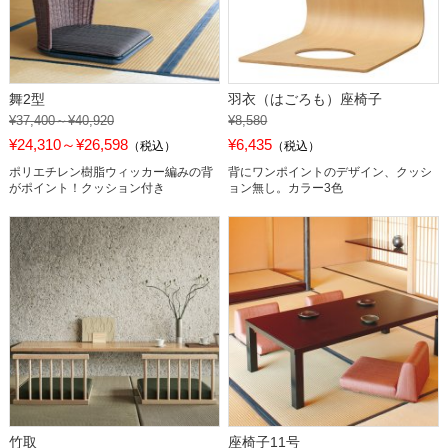
舞2型
羽衣（はごろも）座椅子
¥37,400～¥40,920
¥8,580
¥24,310～¥26,598
¥6,435
（税込）
（税込）
ポリエチレン樹脂ウィッカー編みの背
背にワンポイントのデザイン、クッシ
がポイント！クッション付き
ョン無し。カラー3色
竹取
座椅子11号