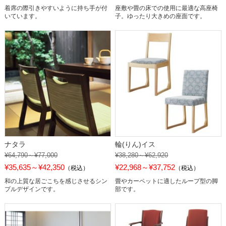
着席の際引きやすいように持ち手が付
座敷や畳の床での使用に最適な高座椅
いています。
子。ゆったり大きめの座面です。
ナタラ
輪(りん)イス
¥64,790～¥77,000
¥38,280～¥62,920
¥35,635～¥42,350
¥22,968～¥37,752
（税込）
（税込）
和の上質な居ごこちを感じさせるシン
畳やカーペットに適したループ型の脚
プルデザインです。
部です。