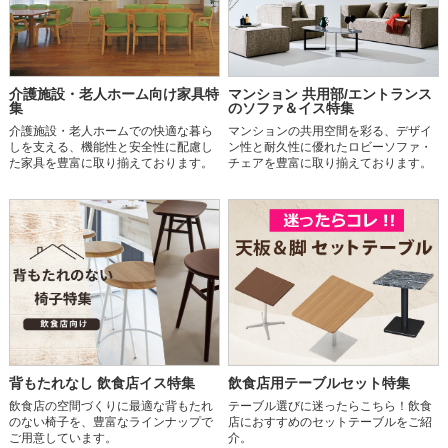
介護施設・老人ホーム向け家具特
マンション 共用部/エントランス
集
のソファ＆イス特集
介護施設・老人ホームでの快適な暮ら
マンションの共用空間を彩る、デザイ
しを支える、機能性と安全性に配慮し
ン性と耐久性に優れたロビーソファ・
た家具を豊富に取り揃えております。
チェアを豊富に取り揃えております。
背もたれなし 飲食店イス特集
飲食店用テーブルセット特集
飲食店の空間づくりに最適な背もたれ
テーブル選びに迷ったらこちら！飲食
のない椅子を、豊富なラインナップで
店におすすめのセットテーブルをご紹
ご用意しています。
介。