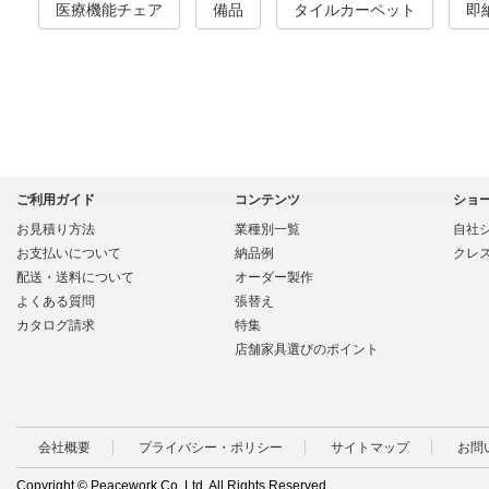
医療機能チェア
備品
タイルカーペット
即
ご利用ガイド
コンテンツ
ショ
お見積り方法
業種別一覧
自社
お支払いについて
納品例
クレ
配送・送料について
オーダー製作
よくある質問
張替え
カタログ請求
特集
店舗家具選びのポイント
会社概要
プライバシー・ポリシー
サイトマップ
お問
Copyright © Peacework Co.,Ltd. All Rights Reserved.