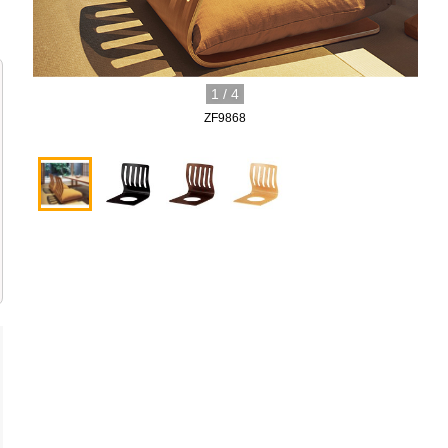
1
/
4
ZF9868