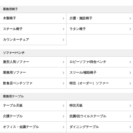
業務用椅子
木製椅子
介護・施設椅子
スチール椅子
ラタン椅子
カウンターチェア
ソファー/ベンチ
激安人気ソファー
ロビーソファ/待合ベンチ
業務用ソファー
スツール/補助椅子
飲食店ベンチソファ
特注（オーダー）ソファー
業務用テーブル
テーブル天板
特注天板
介護テーブル
抗菌/抗ウイルステーブル
オフィス・会議テーブル
ダイニングテーブル