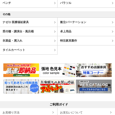
ベンチ
パラソル
その他
ナゼロ 医療福祉家具
衝立/パーテーション
受付棚・講演台・風呂桶
卓上用品
衣裳盆・屑入れ
特注家具製作
タイルカーペット
ご利用ガイド
お見積り方法
お支払いについて