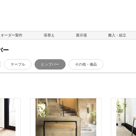
オーダー製作
張替え
展示場
搬入・組立
バー
テーブル
ヒップバー
その他・備品