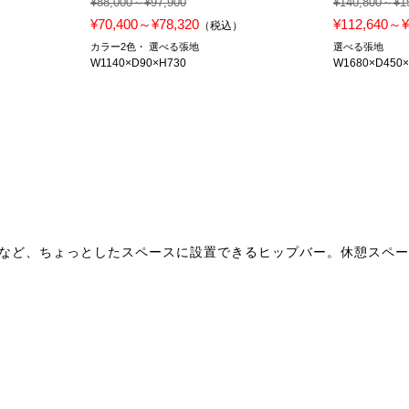
¥88,000～¥97,900
¥140,800～¥1
¥70,400～¥78,320
¥112,640～¥
）
（税込）
カラー2色
選べる張地
選べる張地
W1140×D90×H730
W1680×D450
など、ちょっとしたスペースに設置できるヒップバー。休憩スペ