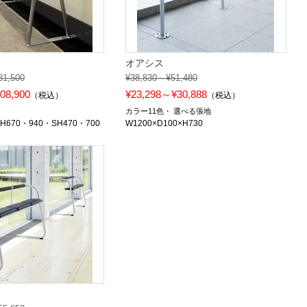
オアシス
81,500
¥38,830～¥51,480
08,900
¥23,298～¥30,888
（税込）
（税込）
カラー11色
選べる張地
×H670・940・SH470・700
W1200×D100×H730