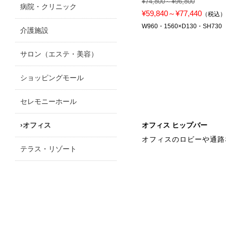
¥74,800～¥96,800
病院・クリニック
¥59,840～¥77,440
（税込
W960・1560×D130・SH730
介護施設
サロン（エステ・美容）
ショッピングモール
セレモニーホール
オフィス
オフィス ヒップバー
オフィスのロビーや通路
テラス・リゾート