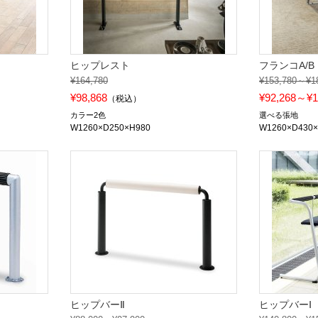
ヒップレスト
フランコA/B
¥164,780
¥153,780～¥1
¥98,868
¥92,268～¥1
）
（税込）
カラー2色
選べる張地
W1260×D250×H980
W1260×D430
ヒップバーⅡ
ヒップバーⅠ