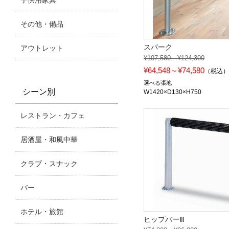
子供用家具
その他・備品
スパーク
アウトレット
¥107,580～¥124,300
¥64,548～¥74,580
（税込
選べる張地
シーン別
W1420×D130×H750
レストラン・カフェ
居酒屋・和風中華
クラブ・スナック
バー
ホテル・旅館
ヒップバーⅢ