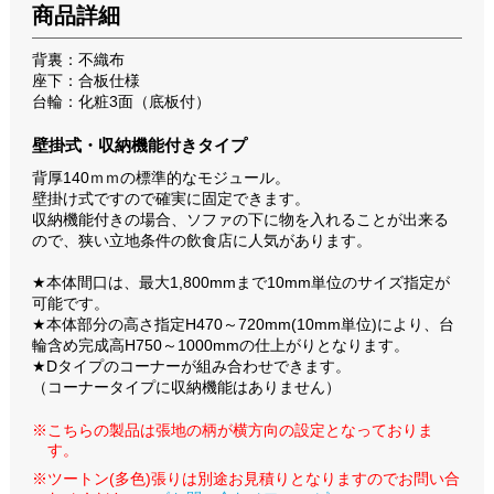
商品詳細
背裏：不織布
座下：合板仕様
台輪：化粧3面（底板付）
壁掛式・収納機能付きタイプ
背厚140ｍｍの標準的なモジュール。
壁掛け式ですので確実に固定できます。
収納機能付きの場合、ソファの下に物を入れることが出来る
ので、狭い立地条件の飲食店に人気があります。
★本体間口は、最大1,800mmまで10mm単位のサイズ指定が
可能です。
★本体部分の高さ指定H470～720mm(10mm単位)により、台
輪含め完成高H750～1000mmの仕上がりとなります。
★Dタイプのコーナーが組み合わせできます。
（コーナータイプに収納機能はありません）
※こちらの製品は張地の柄が横方向の設定となっておりま
す。
※ツートン(多色)張りは別途お見積りとなりますのでお問い合