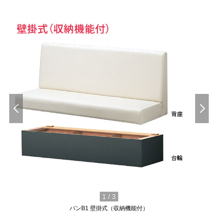
1
/
3
バンB1 壁掛式（収納機能付）